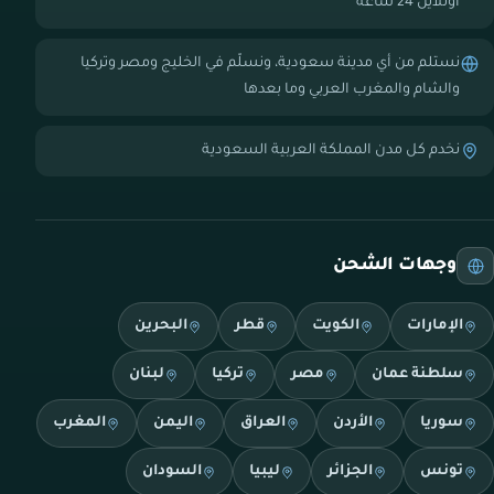
أونلاين 24 ساعة
نستلم من أي مدينة سعودية، ونسلّم في الخليج ومصر وتركيا
والشام والمغرب العربي وما بعدها
نخدم كل مدن المملكة العربية السعودية
وجهات الشحن
الإمارات
الكويت
قطر
البحرين
سلطنة عمان
مصر
تركيا
لبنان
سوريا
الأردن
العراق
اليمن
المغرب
تونس
الجزائر
ليبيا
السودان