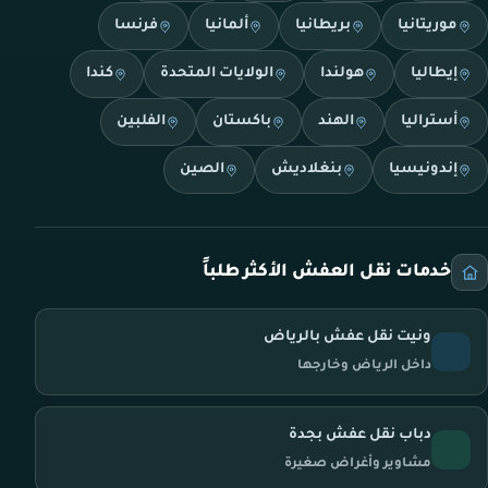
موريتانيا
بريطانيا
ألمانيا
فرنسا
إيطاليا
هولندا
الولايات المتحدة
كندا
أستراليا
الهند
باكستان
الفلبين
إندونيسيا
بنغلاديش
الصين
خدمات نقل العفش الأكثر طلباً
ونيت نقل عفش بالرياض
داخل الرياض وخارجها
دباب نقل عفش بجدة
مشاوير وأغراض صغيرة