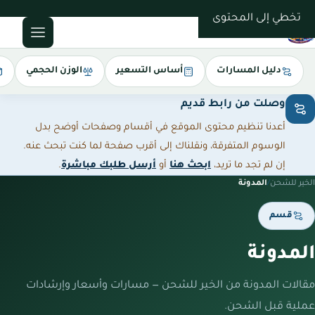
0543085035
تخطي إلى المحتوى
دليل المسارات
أساس التسعير
الوزن الحجمي
وصلت من رابط قديم
أعدنا تنظيم محتوى الموقع في أقسام وصفحات أوضح بدل
الوسوم المتفرقة، ونقلناك إلى أقرب صفحة لما كنت تبحث عنه.
إن لم تجد ما تريد،
ابحث هنا
أو
أرسل طلبك مباشرة
.
الخير للشحن
/
المدونة
قسم
المدونة
مقالات المدونة من الخير للشحن — مسارات وأسعار وإرشادات
عملية قبل الشحن.