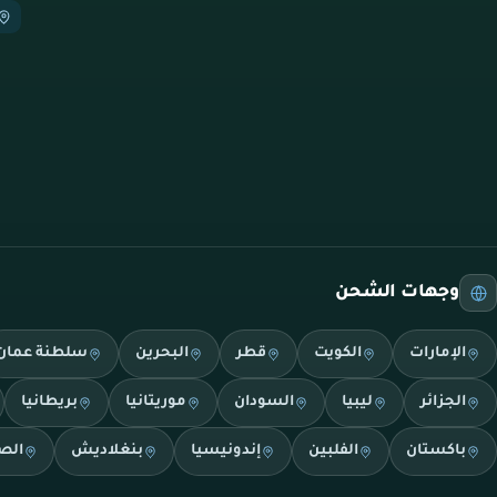
وجهات الشحن
الإمارات
الكويت
قطر
البحرين
سلطنة عمان
الجزائر
ليبيا
السودان
موريتانيا
بريطانيا
باكستان
الفلبين
إندونيسيا
بنغلاديش
الص