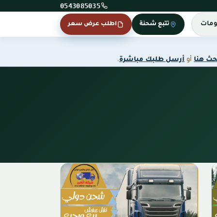
0543085035
ومات
تتبع شحنة
اطلب عرض سعر
حث هنا
أو
أرسل طلبك مباشرة
.