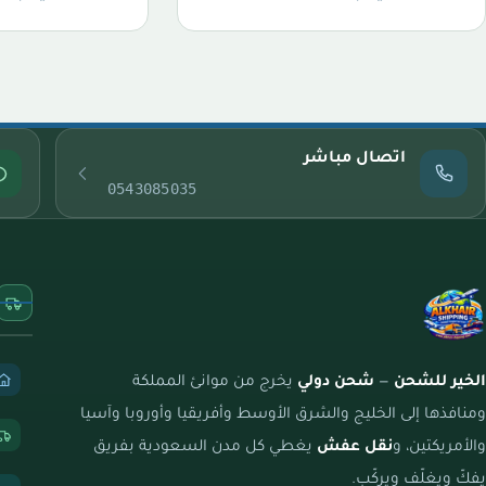
اتصال مباشر
0543085035
الخير للشحن
—
شحن دولي
يخرج من موانئ المملكة
ومنافذها إلى الخليج والشرق الأوسط وأفريقيا وأوروبا وآسيا
والأمريكتين، و
نقل عفش
يغطي كل مدن السعودية بفريق
يفكّ ويغلّف ويركّب.