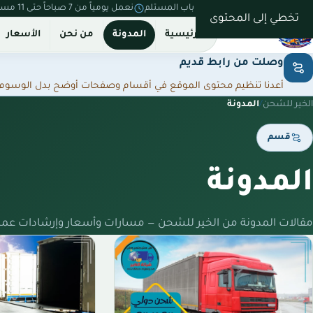
نستلم من بيتك ونسلّم على باب المستلم
نعمل يومياً من 7 صباحاً حتى 11 مساءً
تخطي إلى المحتوى
الرئيسية
المدونة
من نحن
الأسعار
وصلت من رابط قديم
أعدنا تنظيم محتوى الموقع في أقسام وصفحات أوضح بدل الوسوم المت
الخير للشحن
/
المدونة
قسم
المدونة
مقالات المدونة من الخير للشحن — مسارات وأسعار وإرشادات عمل