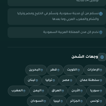
أونلاين 24 ساعة
نستلم من أي مدينة سعودية، ونسلّم في الخليج ومصر وتركيا
والشام والمغرب العربي وما بعدها
نخدم كل مدن المملكة العربية السعودية
وجهات الشحن
الإمارات
الكويت
قطر
البحرين
سلطنة عمان
مصر
تركيا
لبنان
سوريا
الأردن
العراق
اليمن
المغرب
تونس
الجزائر
ليبيا
السودان