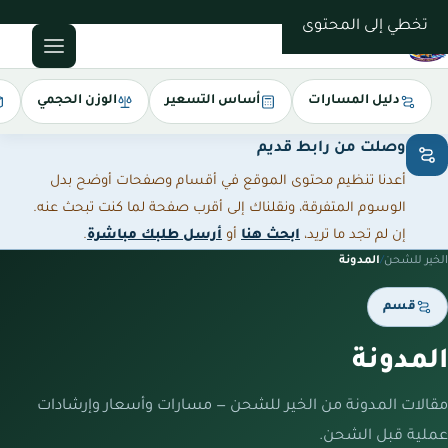
0543085035
تخطي إلى المحتوى
دليل المسارات
أساس التسعير
الوزن الحجمي
وصلت من رابط قديم
أعدنا تنظيم محتوى الموقع في أقسام وصفحات أوضح بدل
الوسوم المتفرقة، ونقلناك إلى أقرب صفحة لما كنت تبحث عنه.
إن لم تجد ما تريد،
ابحث هنا
أو
أرسل طلبك مباشرة
.
الخير للشحن
/
المدونة
قسم
المدونة
مقالات المدونة من الخير للشحن — مسارات وأسعار وإرشادات
عملية قبل الشحن.