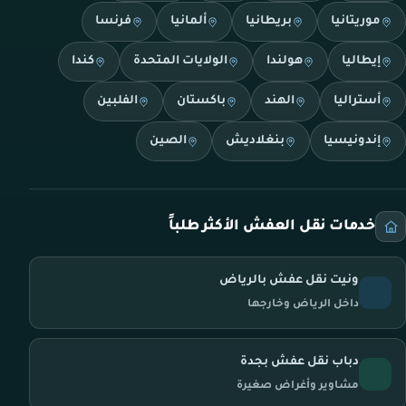
موريتانيا
بريطانيا
ألمانيا
فرنسا
إيطاليا
هولندا
الولايات المتحدة
كندا
أستراليا
الهند
باكستان
الفلبين
إندونيسيا
بنغلاديش
الصين
خدمات نقل العفش الأكثر طلباً
ونيت نقل عفش بالرياض
داخل الرياض وخارجها
دباب نقل عفش بجدة
مشاوير وأغراض صغيرة