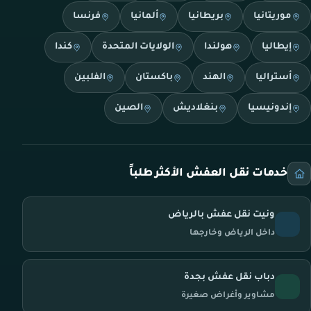
موريتانيا
بريطانيا
ألمانيا
فرنسا
إيطاليا
هولندا
الولايات المتحدة
كندا
أستراليا
الهند
باكستان
الفلبين
إندونيسيا
بنغلاديش
الصين
خدمات نقل العفش الأكثر طلباً
ونيت نقل عفش بالرياض
داخل الرياض وخارجها
دباب نقل عفش بجدة
مشاوير وأغراض صغيرة