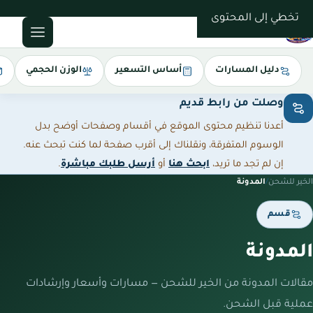
0543085035
تخطي إلى المحتوى
دليل المسارات
أساس التسعير
الوزن الحجمي
وصلت من رابط قديم
أعدنا تنظيم محتوى الموقع في أقسام وصفحات أوضح بدل
الوسوم المتفرقة، ونقلناك إلى أقرب صفحة لما كنت تبحث عنه.
إن لم تجد ما تريد،
ابحث هنا
أو
أرسل طلبك مباشرة
.
الخير للشحن
/
المدونة
قسم
المدونة
مقالات المدونة من الخير للشحن — مسارات وأسعار وإرشادات
عملية قبل الشحن.