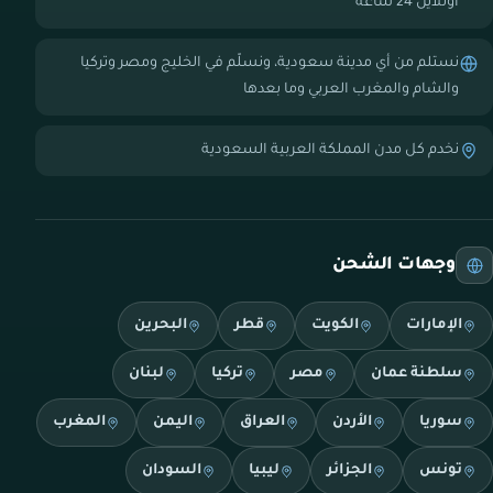
أونلاين 24 ساعة
نستلم من أي مدينة سعودية، ونسلّم في الخليج ومصر وتركيا
والشام والمغرب العربي وما بعدها
نخدم كل مدن المملكة العربية السعودية
وجهات الشحن
الإمارات
الكويت
قطر
البحرين
سلطنة عمان
مصر
تركيا
لبنان
سوريا
الأردن
العراق
اليمن
المغرب
تونس
الجزائر
ليبيا
السودان