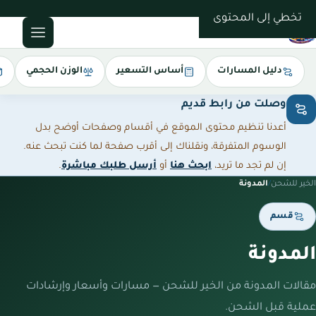
0543085035
تخطي إلى المحتوى
دليل المسارات
أساس التسعير
الوزن الحجمي
وصلت من رابط قديم
أعدنا تنظيم محتوى الموقع في أقسام وصفحات أوضح بدل
الوسوم المتفرقة، ونقلناك إلى أقرب صفحة لما كنت تبحث عنه.
إن لم تجد ما تريد،
ابحث هنا
أو
أرسل طلبك مباشرة
.
الخير للشحن
/
المدونة
قسم
المدونة
مقالات المدونة من الخير للشحن — مسارات وأسعار وإرشادات
عملية قبل الشحن.