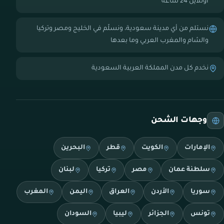
أونلاين 24 ساعة
نستلم من أي مدينة سعودية، ونسلّم في الخليج ومصر وتركيا
والشام والمغرب العربي وما بعدها
نخدم كل مدن المملكة العربية السعودية
وجهات الشحن
الإمارات
الكويت
قطر
البحرين
سلطنة عمان
مصر
تركيا
لبنان
سوريا
الأردن
العراق
اليمن
المغرب
تونس
الجزائر
ليبيا
السودان