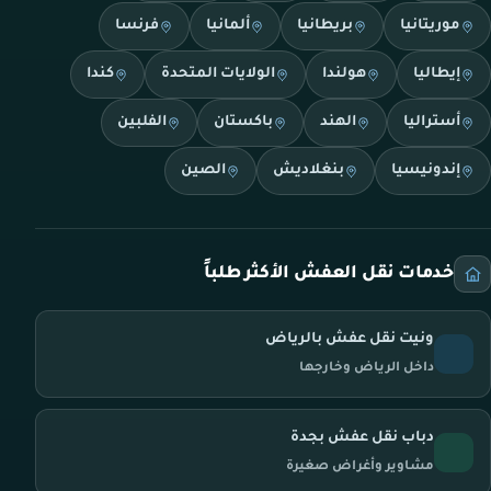
موريتانيا
بريطانيا
ألمانيا
فرنسا
إيطاليا
هولندا
الولايات المتحدة
كندا
أستراليا
الهند
باكستان
الفلبين
إندونيسيا
بنغلاديش
الصين
خدمات نقل العفش الأكثر طلباً
ونيت نقل عفش بالرياض
داخل الرياض وخارجها
دباب نقل عفش بجدة
مشاوير وأغراض صغيرة