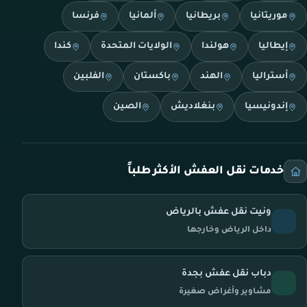
موريتانيا
بريطانيا
ألمانيا
فرنسا
إيطاليا
هولندا
الولايات المتحدة
كندا
أستراليا
الهند
باكستان
الفلبين
إندونيسيا
بنغلاديش
الصين
خدمات نقل العفش الأكثر طلباً
ونيت نقل عفش بالرياض
داخل الرياض وخارجها
دباب نقل عفش بجدة
مشاوير وأغراض صغيرة