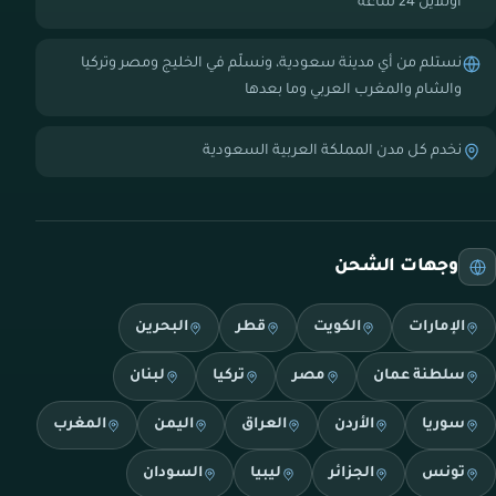
أونلاين 24 ساعة
نستلم من أي مدينة سعودية، ونسلّم في الخليج ومصر وتركيا
والشام والمغرب العربي وما بعدها
نخدم كل مدن المملكة العربية السعودية
وجهات الشحن
الإمارات
الكويت
قطر
البحرين
سلطنة عمان
مصر
تركيا
لبنان
سوريا
الأردن
العراق
اليمن
المغرب
تونس
الجزائر
ليبيا
السودان