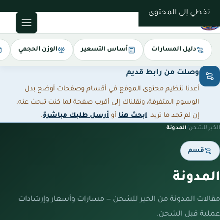
0543085035
تخطي إلى المحتوى
دليل المسارات
أساس التسعير
الوزن الحجمي
وصلت من رابط قديم
أعدنا تنظيم محتوى الموقع في أقسام وصفحات أوضح بدل
الوسوم المتفرقة، ونقلناك إلى أقرب صفحة لما كنت تبحث عنه.
إن لم تجد ما تريد،
ابحث هنا
أو
أرسل طلبك مباشرة
.
الخير للشحن
/
المدونة
قسم
المدونة
مقالات المدونة من الخير للشحن — مسارات وأسعار وإرشادات
عملية قبل الشحن.