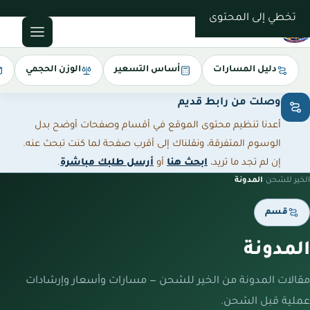
0543085035
تخطي إلى المحتوى
دليل المسارات
أساس التسعير
الوزن الحجمي
وصلت من رابط قديم
أعدنا تنظيم محتوى الموقع في أقسام وصفحات أوضح بدل
الوسوم المتفرقة، ونقلناك إلى أقرب صفحة لما كنت تبحث عنه.
إن لم تجد ما تريد،
ابحث هنا
أو
أرسل طلبك مباشرة
.
الخير للشحن
/
المدونة
قسم
المدونة
مقالات المدونة من الخير للشحن — مسارات وأسعار وإرشادات
عملية قبل الشحن.