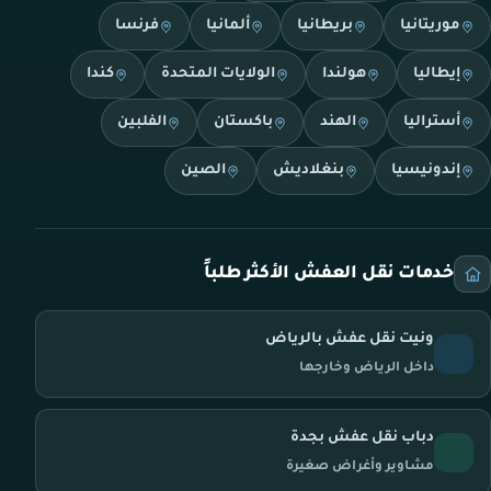
موريتانيا
بريطانيا
ألمانيا
فرنسا
إيطاليا
هولندا
الولايات المتحدة
كندا
أستراليا
الهند
باكستان
الفلبين
إندونيسيا
بنغلاديش
الصين
خدمات نقل العفش الأكثر طلباً
ونيت نقل عفش بالرياض
داخل الرياض وخارجها
دباب نقل عفش بجدة
مشاوير وأغراض صغيرة