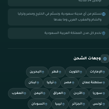
أونلاين 24 ساعة
نستلم من أي مدينة سعودية، ونسلّم في الخليج ومصر وتركيا
والشام والمغرب العربي وما بعدها
نخدم كل مدن المملكة العربية السعودية
وجهات الشحن
الإمارات
الكويت
قطر
البحرين
سلطنة عمان
مصر
تركيا
لبنان
سوريا
الأردن
العراق
اليمن
المغرب
تونس
الجزائر
ليبيا
السودان