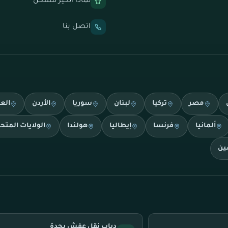
لماذا الخير للشحن
اتصل بنا
مصر
تركيا
لبنان
سوريا
الأردن
الع
ألمانيا
فرنسا
إيطاليا
هولندا
الولايات المتح
ين
دباب نقل عفش بجدة