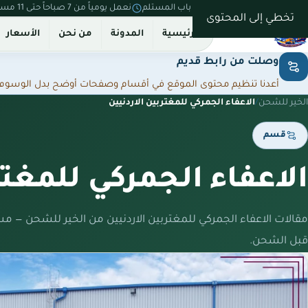
نستلم من بيتك ونسلّم على باب المستلم
نعمل يومياً من 7 صباحاً حتى 11 مساءً
تخطي إلى المحتوى
الرئيسية
المدونة
من نحن
الأسعار
وصلت من رابط قديم
أعدنا تنظيم محتوى الموقع في أقسام وصفحات أوضح بدل الوسوم المت
الخير للشحن
/
الاعفاء الجمركي للمغتربين الاردنيين
قسم
الاعفاء الجمركي للمغتر
مقالات الاعفاء الجمركي للمغتربين الاردنيين من الخير للشحن — م
قبل الشحن.