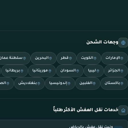
وجهات الشحن
الإمارات
الكويت
قطر
البحرين
سلطنة عمان
الجزائر
ليبيا
السودان
موريتانيا
بريطانيا
باكستان
الفلبين
إندونيسيا
بنغلاديش
الص
خدمات نقل العفش الأكثر طلباً
ونيت نقل عفش بالرياض