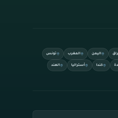
راق
اليمن
المغرب
تونس
دة
كندا
أستراليا
الهند