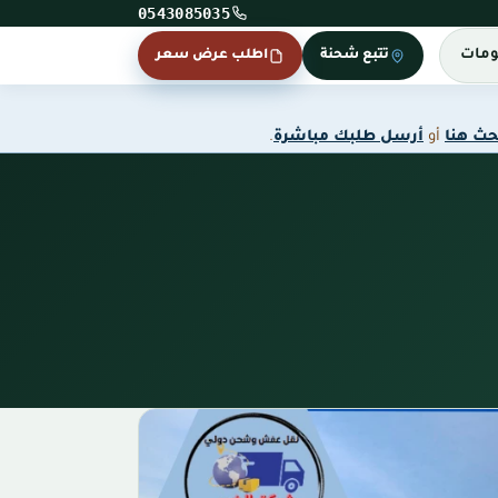
0543085035
ومات
تتبع شحنة
اطلب عرض سعر
حث هنا
أو
أرسل طلبك مباشرة
.