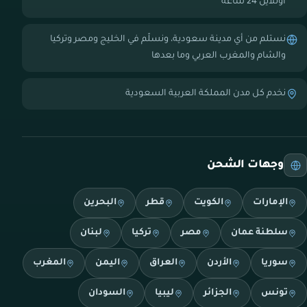
أونلاين 24 ساعة
نستلم من أي مدينة سعودية، ونسلّم في الخليج ومصر وتركيا
والشام والمغرب العربي وما بعدها
نخدم كل مدن المملكة العربية السعودية
وجهات الشحن
الإمارات
الكويت
قطر
البحرين
سلطنة عمان
مصر
تركيا
لبنان
سوريا
الأردن
العراق
اليمن
المغرب
تونس
الجزائر
ليبيا
السودان