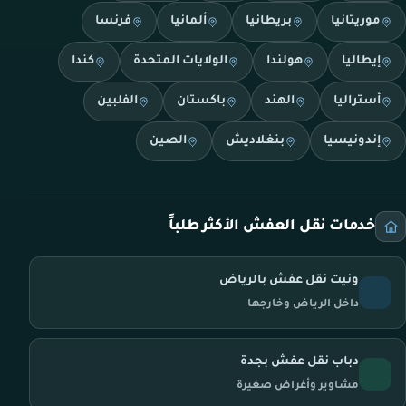
موريتانيا
بريطانيا
ألمانيا
فرنسا
إيطاليا
هولندا
الولايات المتحدة
كندا
أستراليا
الهند
باكستان
الفلبين
إندونيسيا
بنغلاديش
الصين
خدمات نقل العفش الأكثر طلباً
ونيت نقل عفش بالرياض
داخل الرياض وخارجها
دباب نقل عفش بجدة
مشاوير وأغراض صغيرة