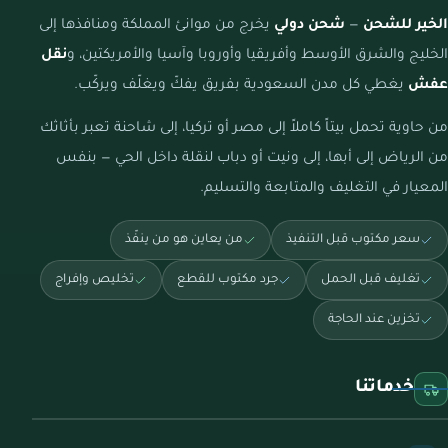
الخير للشحن
—
شحن دولي
يخرج من موانئ المملكة ومنافذها إلى
الخليج والشرق الأوسط وأفريقيا وأوروبا وآسيا والأمريكتين، و
نقل
عفش
يغطي كل مدن السعودية بفريق يفكّ ويغلّف ويركّب.
من حاوية تحمل بيتاً كاملاً إلى مصر أو تركيا، إلى شاحنة تعبر بأثاثك
من الرياض إلى أبها، إلى ونيت أو دباب لنقلة داخل الحي — بنفس
المعيار في التغليف والمتابعة والتسليم.
سعر مكتوب قبل التنفيذ
من يعاين هو من ينفّذ
تغليف قبل الحمل
جرد مكتوب للقطع
تخليص وإفراج
تخزين عند الحاجة
خدماتنا