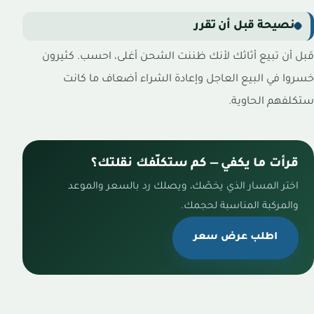
نصيحة قبل أن تقرر
قبل أن تبيع أثاثك لأنك ظننت الشحن أغلى، احسب. كثيرون
خسروا في البيع العاجل وإعادة الشراء أضعاف ما كانت
ستكلفهم الحاوية.
قرأت ما يكفي — كم ستكلّفك نقلتك؟
اختر المسار الذي يخصّك، ويصلك رد بالسعر والموعد
والمركبة المناسبة لحجمك.
اطلب عرض سعر