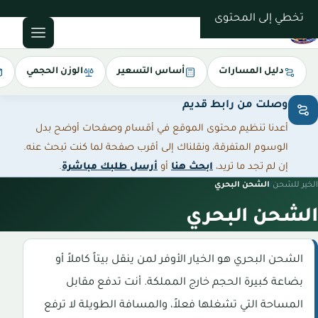
0543085035
تخطي إلى المحتوى
دليل المسارات
أساس التسعير
الوزن الحجمي
وصلت من رابط قديم
أعدنا تنظيم محتوى الموقع في أقسام وصفحات أوضح بدل
الوسوم المتفرقة، ونقلناك إلى أقرب صفحة لما كنت تبحث عنه.
إن لم تجد ما تريد،
ابحث هنا
أو
أرسل طلبك مباشرة
.
الخير للشحن
/
الشحن البحري
الشحن البحري
الشحن البحري هو الخيار الأوفر لمن ينقل بيتاً كاملاً أو
بضاعة كبيرة الحجم خارج المملكة. أنت تدفع مقابل
المساحة التي تشغلها فعلاً، والمسافة الطويلة لا ترفع