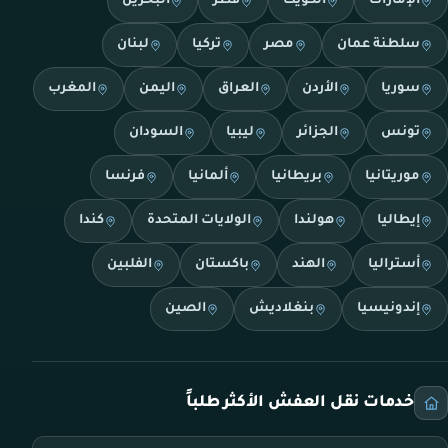
الإمارات
الكويت
قطر
البحرين
سلطنة عمان
مصر
تركيا
لبنان
سوريا
الأردن
العراق
اليمن
المغرب
تونس
الجزائر
ليبيا
السودان
موريتانيا
بريطانيا
ألمانيا
فرنسا
إيطاليا
هولندا
الولايات المتحدة
كندا
أستراليا
الهند
باكستان
الفلبين
إندونيسيا
بنغلاديش
الصين
خدمات نقل العفش الأكثر طلباً