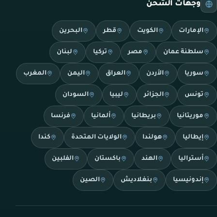
وجهات الشحن
الإمارات
الكويت
قطر
البحرين
سلطنة عمان
مصر
تركيا
لبنان
سوريا
الأردن
العراق
اليمن
المغرب
تونس
الجزائر
ليبيا
السودان
موريتانيا
بريطانيا
ألمانيا
فرنسا
إيطاليا
هولندا
الولايات المتحدة
كندا
أستراليا
الهند
باكستان
الفلبين
إندونيسيا
بنغلاديش
الصين