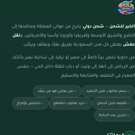
الخير للشحن
—
شحن دولي
يخرج من موانئ المملكة ومنافذها إلى
الخليج والشرق الأوسط وأفريقيا وأوروبا وآسيا والأمريكتين، و
نقل
عفش
يغطي كل مدن السعودية بفريق يفكّ ويغلّف ويركّب.
من حاوية تحمل بيتاً كاملاً إلى مصر أو تركيا، إلى شاحنة تعبر بأثاثك
من الرياض إلى أبها، إلى ونيت أو دباب لنقلة داخل الحي — بنفس
المعيار في التغليف والمتابعة والتسليم.
سعر مكتوب قبل التنفيذ
من يعاين هو من ينفّذ
تغليف قبل الحمل
جرد مكتوب للقطع
تخليص وإفراج
تخزين عند الحاجة