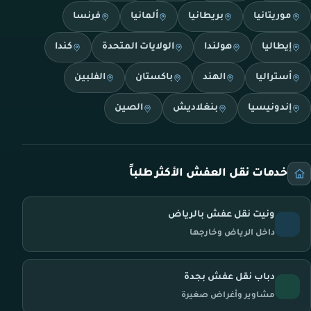
موريتانيا
بريطانيا
ألمانيا
فرنسا
إيطاليا
هولندا
الولايات المتحدة
كندا
أستراليا
الهند
باكستان
الفلبين
إندونيسيا
بنغلاديش
الصين
خدمات نقل العفش الأكثر طلباً
ونيت نقل عفش بالرياض
داخل الرياض وخارجها
دباب نقل عفش بجدة
مشاوير وأغراض صغيرة