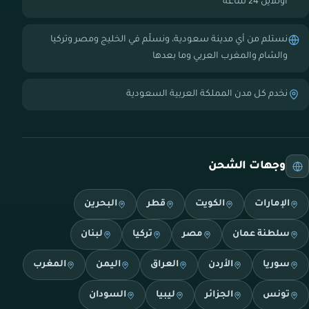
أونلاين 24 ساعة
نستلم من أي مدينة سعودية، ونسلّم في الخليج ومصر وتركيا
والشام والمغرب العربي وما بعدها
نخدم كل مدن المملكة العربية السعودية
وجهات الشحن
الإمارات
الكويت
قطر
البحرين
سلطنة عمان
مصر
تركيا
لبنان
سوريا
الأردن
العراق
اليمن
المغرب
تونس
الجزائر
ليبيا
السودان