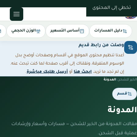
0543085035
تخطي إلى المحتوى
دليل المسارات
أساس التسعير
الوزن الحجمي
وصلت من رابط قديم
أعدنا تنظيم محتوى الموقع في أقسام وصفحات أوضح بدل
الوسوم المتفرقة، ونقلناك إلى أقرب صفحة لما كنت تبحث عنه.
إن لم تجد ما تريد،
ابحث هنا
أو
أرسل طلبك مباشرة
.
الخير للشحن
/
المدونة
قسم
المدونة
مقالات المدونة من الخير للشحن — مسارات وأسعار وإرشادات
عملية قبل الشحن.