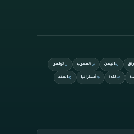
راق
اليمن
المغرب
تونس
دة
كندا
أستراليا
الهند