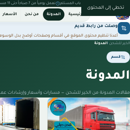
نستلم من بيتك ونسلّم على باب المستلم
نعمل يومياً من 7 صباحاً حتى 11 مساءً
تخطي إلى المحتوى
الرئيسية
المدونة
من نحن
الأسعار
وصلت من رابط قديم
أعدنا تنظيم محتوى الموقع في أقسام وصفحات أوضح بدل الوسوم المت
الخير للشحن
/
المدونة
قسم
المدونة
مقالات المدونة من الخير للشحن — مسارات وأسعار وإرشادات عمل