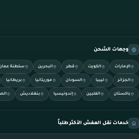
وجهات الشحن
الإمارات
الكويت
قطر
البحرين
سلطنة عمان
الجزائر
ليبيا
السودان
موريتانيا
بريطانيا
باكستان
الفلبين
إندونيسيا
بنغلاديش
الص
خدمات نقل العفش الأكثر طلباً