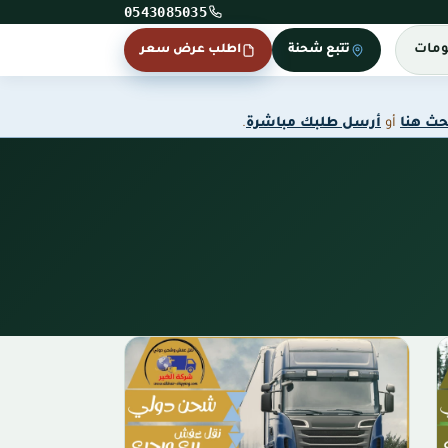
0543085035
ومات
تتبع شحنة
اطلب عرض سعر
حث هنا
أو
أرسل طلبك مباشرة
.