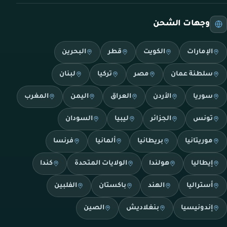
وجهات الشحن
الإمارات
الكويت
قطر
البحرين
سلطنة عمان
مصر
تركيا
لبنان
سوريا
الأردن
العراق
اليمن
المغرب
تونس
الجزائر
ليبيا
السودان
موريتانيا
بريطانيا
ألمانيا
فرنسا
إيطاليا
هولندا
الولايات المتحدة
كندا
أستراليا
الهند
باكستان
الفلبين
إندونيسيا
بنغلاديش
الصين