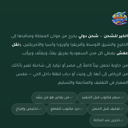
الخير للشحن
—
شحن دولي
يخرج من موانئ المملكة ومنافذها إلى
الخليج والشرق الأوسط وأفريقيا وأوروبا وآسيا والأمريكتين، و
نقل
عفش
يغطي كل مدن السعودية بفريق يفكّ ويغلّف ويركّب.
من حاوية تحمل بيتاً كاملاً إلى مصر أو تركيا، إلى شاحنة تعبر بأثاثك
من الرياض إلى أبها، إلى ونيت أو دباب لنقلة داخل الحي — بنفس
المعيار في التغليف والمتابعة والتسليم.
سعر مكتوب قبل التنفيذ
من يعاين هو من ينفّذ
تغليف قبل الحمل
جرد مكتوب للقطع
تخليص وإفراج
تخزين عند الحاجة