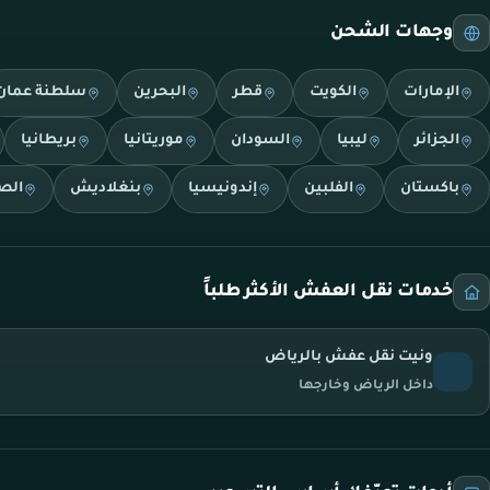
وجهات الشحن
الإمارات
الكويت
قطر
البحرين
سلطنة عمان
الجزائر
ليبيا
السودان
موريتانيا
بريطانيا
باكستان
الفلبين
إندونيسيا
بنغلاديش
الص
خدمات نقل العفش الأكثر طلباً
ونيت نقل عفش بالرياض
داخل الرياض وخارجها