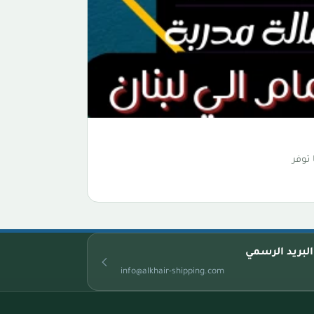
توفر
البريد الرسمي
info@alkhair-shipping.com