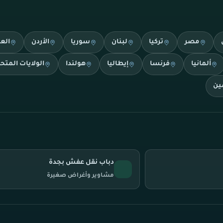
مصر
تركيا
لبنان
سوريا
الأردن
الع
ألمانيا
فرنسا
إيطاليا
هولندا
الولايات المتح
ين
دباب نقل عفش بجدة
مشاوير وأغراض صغيرة