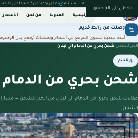
نستلم من بيتك ونسلّم على باب المستلم
نعمل يومياً من 7 صباحاً حتى 11 مساءً
تخطي إلى المحتوى
الرئيسية
المدونة
من نحن
الأسعار
وصلت من رابط قديم
أعدنا تنظيم محتوى الموقع في أقسام وصفحات أوضح بدل الوسوم المت
الخير للشحن
/
شحن بحري من الدمام الي لبنان
قسم
شحن بحري من الدمام ا
مقالات شحن بحري من الدمام الي لبنان من الخير للشحن — مسارا
الشحن.