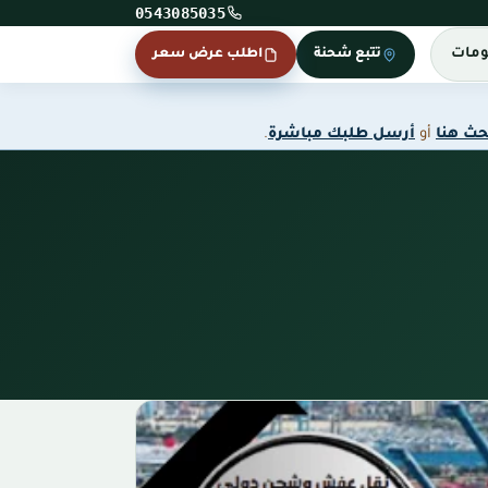
0543085035
ومات
تتبع شحنة
اطلب عرض سعر
حث هنا
أو
أرسل طلبك مباشرة
.