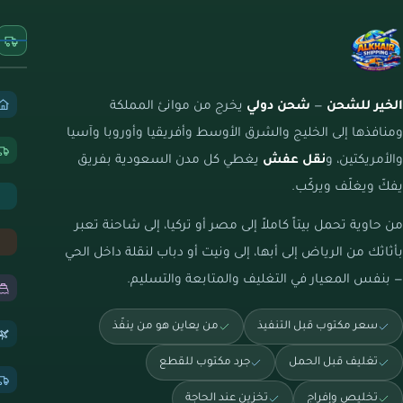
الخير للشحن
—
شحن دولي
يخرج من موانئ المملكة
ومنافذها إلى الخليج والشرق الأوسط وأفريقيا وأوروبا وآسيا
والأمريكتين، و
نقل عفش
يغطي كل مدن السعودية بفريق
يفكّ ويغلّف ويركّب.
من حاوية تحمل بيتاً كاملاً إلى مصر أو تركيا، إلى شاحنة تعبر
بأثاثك من الرياض إلى أبها، إلى ونيت أو دباب لنقلة داخل الحي
— بنفس المعيار في التغليف والمتابعة والتسليم.
سعر مكتوب قبل التنفيذ
من يعاين هو من ينفّذ
تغليف قبل الحمل
جرد مكتوب للقطع
تخليص وإفراج
تخزين عند الحاجة