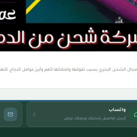
ل الشحن البحري بسبب تفوقها وامتلاكها لأهم وأبرز عوامل النجاح، لأنها 
واتساب
أرسل تفاصيل شحنتك ويصلك عرض