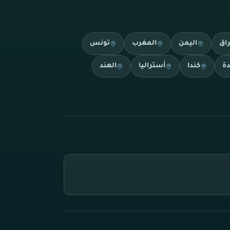
راق
اليمن
المغرب
تونس
دة
كندا
أستراليا
الهند