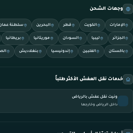
وجهات الشحن
الإمارات
الكويت
قطر
البحرين
سلطنة عمان
الجزائر
ليبيا
السودان
موريتانيا
بريطانيا
باكستان
الفلبين
إندونيسيا
بنغلاديش
الص
خدمات نقل العفش الأكثر طلباً
ونيت نقل عفش بالرياض
داخل الرياض وخارجها