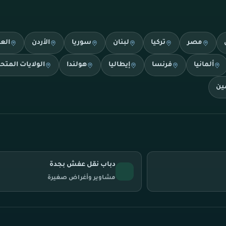
مصر
تركيا
لبنان
سوريا
الأردن
الع
ألمانيا
فرنسا
إيطاليا
هولندا
الولايات المتح
ين
دباب نقل عفش بجدة
مشاوير وأغراض صغيرة