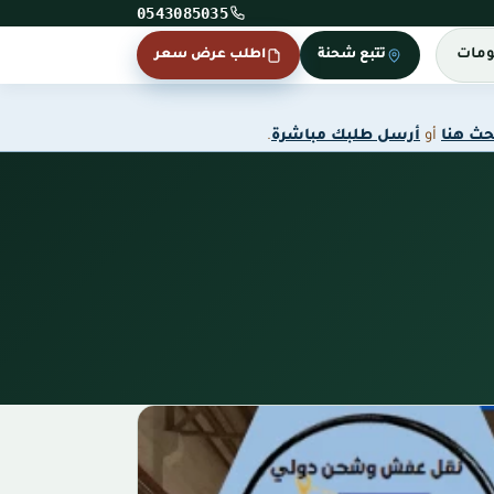
0543085035
ومات
تتبع شحنة
اطلب عرض سعر
حث هنا
أو
أرسل طلبك مباشرة
.