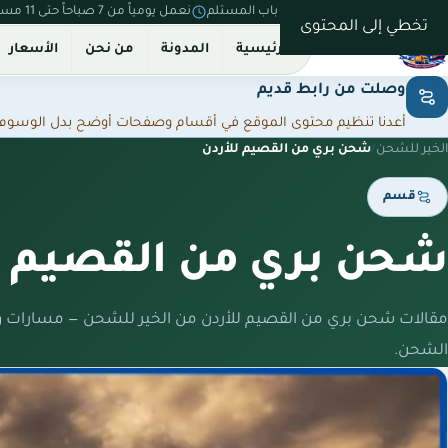
نستلم من بيتك ونسلّم على باب المستلم
نعمل يومياً من 7 صباحاً حتى 11 مساءً
تخطي إلى المحتوى
الرئيسية
المدونة
من نحن
الأسعار
وصلت من رابط قديم
أعدنا تنظيم محتوى الموقع في أقسام وصفحات أوضح بدل الوسوم المت
الخير للشحن
/
شحن بري من القصيم للأردن
قسم
شحن بري من القصيم ل
مقالات شحن بري من القصيم للأردن من الخير للشحن — مسارات و
الشحن.