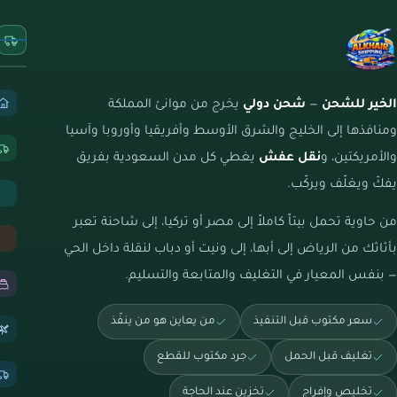
الخير للشحن
—
شحن دولي
يخرج من موانئ المملكة
ومنافذها إلى الخليج والشرق الأوسط وأفريقيا وأوروبا وآسيا
والأمريكتين، و
نقل عفش
يغطي كل مدن السعودية بفريق
يفكّ ويغلّف ويركّب.
من حاوية تحمل بيتاً كاملاً إلى مصر أو تركيا، إلى شاحنة تعبر
بأثاثك من الرياض إلى أبها، إلى ونيت أو دباب لنقلة داخل الحي
— بنفس المعيار في التغليف والمتابعة والتسليم.
سعر مكتوب قبل التنفيذ
من يعاين هو من ينفّذ
تغليف قبل الحمل
جرد مكتوب للقطع
تخليص وإفراج
تخزين عند الحاجة