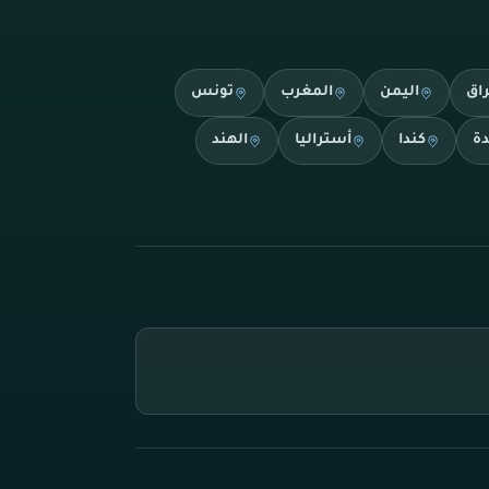
راق
اليمن
المغرب
تونس
دة
كندا
أستراليا
الهند