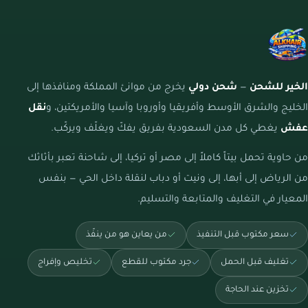
الخير للشحن
—
شحن دولي
يخرج من موانئ المملكة ومنافذها إلى
الخليج والشرق الأوسط وأفريقيا وأوروبا وآسيا والأمريكتين، و
نقل
عفش
يغطي كل مدن السعودية بفريق يفكّ ويغلّف ويركّب.
من حاوية تحمل بيتاً كاملاً إلى مصر أو تركيا، إلى شاحنة تعبر بأثاثك
من الرياض إلى أبها، إلى ونيت أو دباب لنقلة داخل الحي — بنفس
المعيار في التغليف والمتابعة والتسليم.
سعر مكتوب قبل التنفيذ
من يعاين هو من ينفّذ
تغليف قبل الحمل
جرد مكتوب للقطع
تخليص وإفراج
تخزين عند الحاجة