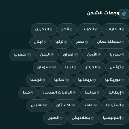
وجهات الشحن
الإمارات
الكويت
قطر
البحرين
سلطنة عمان
مصر
تركيا
لبنان
سوريا
الأردن
العراق
اليمن
المغرب
تونس
الجزائر
ليبيا
السودان
موريتانيا
بريطانيا
ألمانيا
فرنسا
إيطاليا
هولندا
الولايات المتحدة
كندا
أستراليا
الهند
باكستان
الفلبين
إندونيسيا
بنغلاديش
الصين