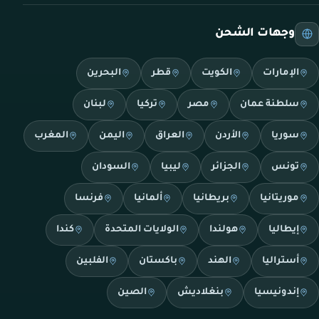
وجهات الشحن
الإمارات
الكويت
قطر
البحرين
سلطنة عمان
مصر
تركيا
لبنان
سوريا
الأردن
العراق
اليمن
المغرب
تونس
الجزائر
ليبيا
السودان
موريتانيا
بريطانيا
ألمانيا
فرنسا
إيطاليا
هولندا
الولايات المتحدة
كندا
أستراليا
الهند
باكستان
الفلبين
إندونيسيا
بنغلاديش
الصين