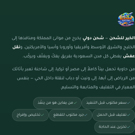
الخير للشحن
—
شحن دولي
يخرج من موانئ المملكة ومنافذها إلى
الخليج والشرق الأوسط وأفريقيا وأوروبا وآسيا والأمريكتين، و
نقل
عفش
يغطي كل مدن السعودية بفريق يفكّ ويغلّف ويركّب.
من حاوية تحمل بيتاً كاملاً إلى مصر أو تركيا، إلى شاحنة تعبر بأثاثك
من الرياض إلى أبها، إلى ونيت أو دباب لنقلة داخل الحي — بنفس
المعيار في التغليف والمتابعة والتسليم.
سعر مكتوب قبل التنفيذ
من يعاين هو من ينفّذ
تغليف قبل الحمل
جرد مكتوب للقطع
تخليص وإفراج
تخزين عند الحاجة