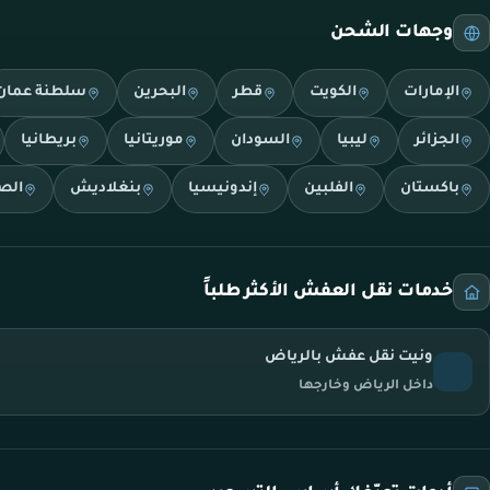
وجهات الشحن
الإمارات
الكويت
قطر
البحرين
سلطنة عمان
الجزائر
ليبيا
السودان
موريتانيا
بريطانيا
باكستان
الفلبين
إندونيسيا
بنغلاديش
الص
خدمات نقل العفش الأكثر طلباً
ونيت نقل عفش بالرياض
داخل الرياض وخارجها