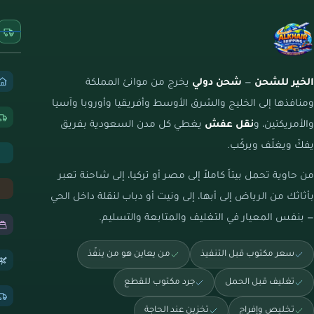
الخير للشحن
—
شحن دولي
يخرج من موانئ المملكة
ومنافذها إلى الخليج والشرق الأوسط وأفريقيا وأوروبا وآسيا
والأمريكتين، و
نقل عفش
يغطي كل مدن السعودية بفريق
يفكّ ويغلّف ويركّب.
من حاوية تحمل بيتاً كاملاً إلى مصر أو تركيا، إلى شاحنة تعبر
بأثاثك من الرياض إلى أبها، إلى ونيت أو دباب لنقلة داخل الحي
— بنفس المعيار في التغليف والمتابعة والتسليم.
سعر مكتوب قبل التنفيذ
من يعاين هو من ينفّذ
تغليف قبل الحمل
جرد مكتوب للقطع
تخليص وإفراج
تخزين عند الحاجة