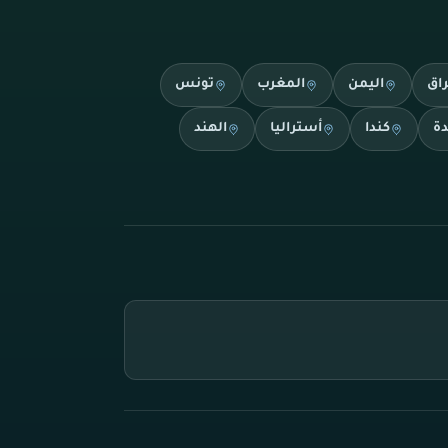
راق
اليمن
المغرب
تونس
دة
كندا
أستراليا
الهند