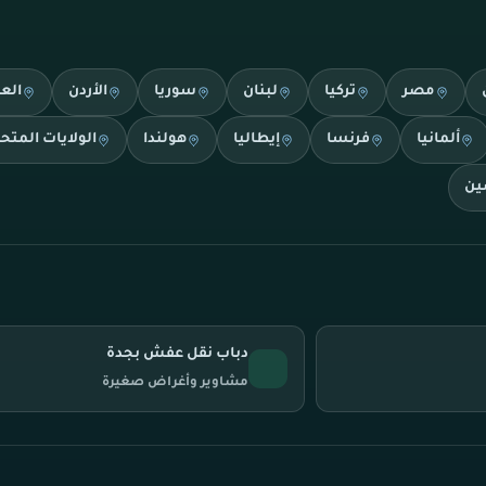
مصر
تركيا
لبنان
سوريا
الأردن
الع
ألمانيا
فرنسا
إيطاليا
هولندا
الولايات المتح
ين
دباب نقل عفش بجدة
مشاوير وأغراض صغيرة