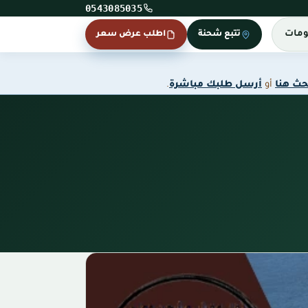
0543085035
ومات
تتبع شحنة
اطلب عرض سعر
حث هنا
أو
أرسل طلبك مباشرة
.