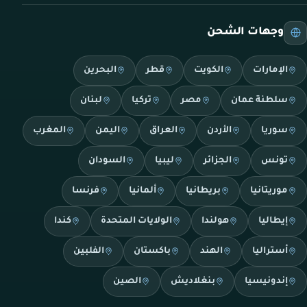
وجهات الشحن
الإمارات
الكويت
قطر
البحرين
سلطنة عمان
مصر
تركيا
لبنان
سوريا
الأردن
العراق
اليمن
المغرب
تونس
الجزائر
ليبيا
السودان
موريتانيا
بريطانيا
ألمانيا
فرنسا
إيطاليا
هولندا
الولايات المتحدة
كندا
أستراليا
الهند
باكستان
الفلبين
إندونيسيا
بنغلاديش
الصين