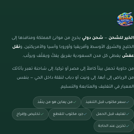
الخير للشحن
—
شحن دولي
يخرج من موانئ المملكة ومنافذها إلى
الخليج والشرق الأوسط وأفريقيا وأوروبا وآسيا والأمريكتين، و
نقل
عفش
يغطي كل مدن السعودية بفريق يفكّ ويغلّف ويركّب.
من حاوية تحمل بيتاً كاملاً إلى مصر أو تركيا، إلى شاحنة تعبر بأثاثك
من الرياض إلى أبها، إلى ونيت أو دباب لنقلة داخل الحي — بنفس
المعيار في التغليف والمتابعة والتسليم.
سعر مكتوب قبل التنفيذ
من يعاين هو من ينفّذ
تغليف قبل الحمل
جرد مكتوب للقطع
تخليص وإفراج
تخزين عند الحاجة