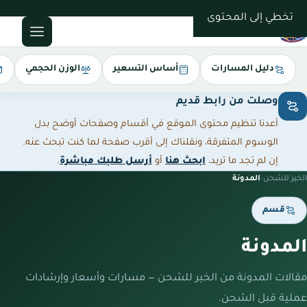
0543085035
تخطي إلى المحتوى
دليل المسارات
أساس التسعير
الوزن الحجمي
وصلت من رابط قديم
أعدنا تنظيم محتوى الموقع في أقسام وصفحات أوضح بدل
الوسوم المتفرقة، ونقلناك إلى أقرب صفحة لما كنت تبحث عنه.
إن لم تجد ما تريد،
ابحث هنا
أو
أرسل طلبك مباشرة
.
الخير للشحن
/
المدونة
قسم
المدونة
مقالات المدونة من الخير للشحن — مسارات وأسعار وإرشادات
عملية قبل الشحن.