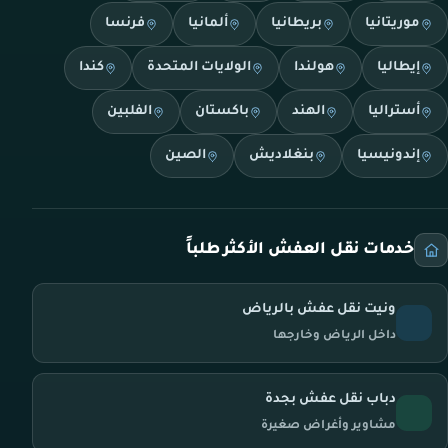
موريتانيا
بريطانيا
ألمانيا
فرنسا
إيطاليا
هولندا
الولايات المتحدة
كندا
أستراليا
الهند
باكستان
الفلبين
إندونيسيا
بنغلاديش
الصين
خدمات نقل العفش الأكثر طلباً
ونيت نقل عفش بالرياض
داخل الرياض وخارجها
دباب نقل عفش بجدة
مشاوير وأغراض صغيرة