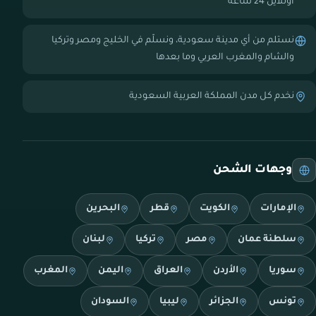
أونلاين 24 ساعة
نستلم من أي مدينة سعودية، ونسلّم في الخليج ومصر وتركيا
والشام والمغرب العربي وما بعدها
نخدم كل مدن المملكة العربية السعودية
وجهات الشحن
الإمارات
الكويت
قطر
البحرين
سلطنة عمان
مصر
تركيا
لبنان
سوريا
الأردن
العراق
اليمن
المغرب
تونس
الجزائر
ليبيا
السودان