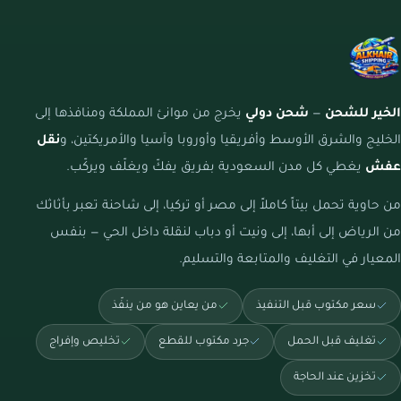
الخير للشحن
—
شحن دولي
يخرج من موانئ المملكة ومنافذها إلى
الخليج والشرق الأوسط وأفريقيا وأوروبا وآسيا والأمريكتين، و
نقل
عفش
يغطي كل مدن السعودية بفريق يفكّ ويغلّف ويركّب.
من حاوية تحمل بيتاً كاملاً إلى مصر أو تركيا، إلى شاحنة تعبر بأثاثك
من الرياض إلى أبها، إلى ونيت أو دباب لنقلة داخل الحي — بنفس
المعيار في التغليف والمتابعة والتسليم.
سعر مكتوب قبل التنفيذ
من يعاين هو من ينفّذ
تغليف قبل الحمل
جرد مكتوب للقطع
تخليص وإفراج
تخزين عند الحاجة