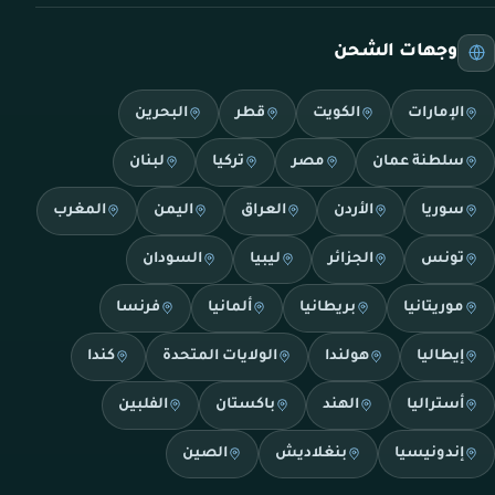
وجهات الشحن
الإمارات
الكويت
قطر
البحرين
سلطنة عمان
مصر
تركيا
لبنان
سوريا
الأردن
العراق
اليمن
المغرب
تونس
الجزائر
ليبيا
السودان
موريتانيا
بريطانيا
ألمانيا
فرنسا
إيطاليا
هولندا
الولايات المتحدة
كندا
أستراليا
الهند
باكستان
الفلبين
إندونيسيا
بنغلاديش
الصين