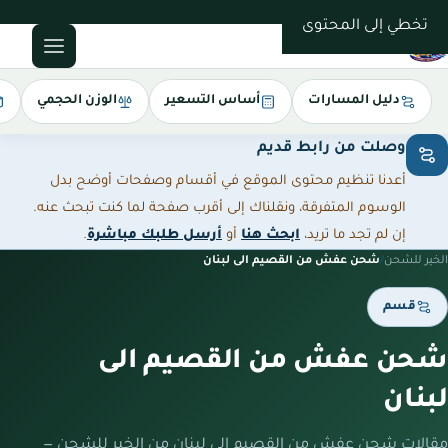
0543085035
تخطي إلى المحتوى
دليل المسارات
أساس التسعير
الوزن الحجمي
وصلت من رابط قديم
أعدنا تنظيم محتوى الموقع في أقسام وصفحات أوضح بدل
الوسوم المتفرقة، ونقلناك إلى أقرب صفحة لما كنت تبحث عنه.
إن لم تجد ما تريد،
ابحث هنا
أو
أرسل طلبك مباشرة
.
الخير للشحن
/
شحن عفش من القصيم الى لبنان
قسم
شحن عفش من القصيم الى
لبنان
مقالات شحن عفش من القصيم الى لبنان من الخير للشحن —