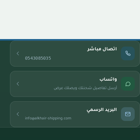
اتصال مباشر
0543085035
واتساب
أرسل تفاصيل شحنتك ويصلك عرض
البريد الرسمي
info@alkhair-shipping.com