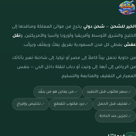
الخير للشحن
—
شحن دولي
يخرج من موانئ المملكة ومنافذها إلى
الخليج والشرق الأوسط وأفريقيا وأوروبا وآسيا والأمريكتين، و
نقل
عفش
يغطي كل مدن السعودية بفريق يفكّ ويغلّف ويركّب.
من حاوية تحمل بيتاً كاملاً إلى مصر أو تركيا، إلى شاحنة تعبر بأثاثك
من الرياض إلى أبها، إلى ونيت أو دباب لنقلة داخل الحي — بنفس
المعيار في التغليف والمتابعة والتسليم.
سعر مكتوب قبل التنفيذ
من يعاين هو من ينفّذ
تغليف قبل الحمل
جرد مكتوب للقطع
تخليص وإفراج
تخزين عند الحاجة