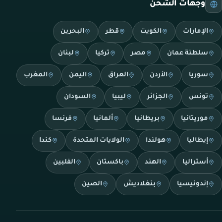
وجهات الشحن
الإمارات
الكويت
قطر
البحرين
سلطنة عمان
مصر
تركيا
لبنان
سوريا
الأردن
العراق
اليمن
المغرب
تونس
الجزائر
ليبيا
السودان
موريتانيا
بريطانيا
ألمانيا
فرنسا
إيطاليا
هولندا
الولايات المتحدة
كندا
أستراليا
الهند
باكستان
الفلبين
إندونيسيا
بنغلاديش
الصين