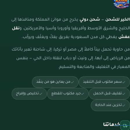
الخير للشحن
—
شحن دولي
يخرج من موانئ المملكة ومنافذها إلى
الخليج والشرق الأوسط وأفريقيا وأوروبا وآسيا والأمريكتين، و
نقل
عفش
يغطي كل مدن السعودية بفريق يفكّ ويغلّف ويركّب.
من حاوية تحمل بيتاً كاملاً إلى مصر أو تركيا، إلى شاحنة تعبر بأثاثك
من الرياض إلى أبها، إلى ونيت أو دباب لنقلة داخل الحي — بنفس
المعيار في التغليف والمتابعة والتسليم.
سعر مكتوب قبل التنفيذ
من يعاين هو من ينفّذ
تغليف قبل الحمل
جرد مكتوب للقطع
تخليص وإفراج
تخزين عند الحاجة
خدماتنا