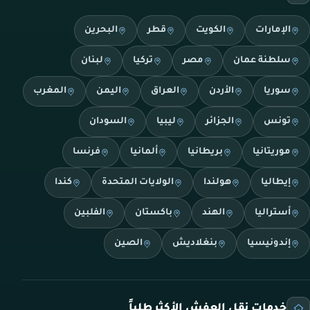
الإمارات
الكويت
قطر
البحرين
سلطنة عمان
مصر
تركيا
لبنان
سوريا
الأردن
العراق
اليمن
المغرب
تونس
الجزائر
ليبيا
السودان
موريتانيا
بريطانيا
ألمانيا
فرنسا
إيطاليا
هولندا
الولايات المتحدة
كندا
أستراليا
الهند
باكستان
الفلبين
إندونيسيا
بنغلاديش
الصين
خدمات نقل العفش الأكثر طلباً