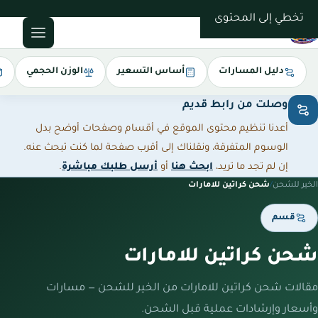
0543085035
تخطي إلى المحتوى
دليل المسارات
أساس التسعير
الوزن الحجمي
وصلت من رابط قديم
أعدنا تنظيم محتوى الموقع في أقسام وصفحات أوضح بدل
الوسوم المتفرقة، ونقلناك إلى أقرب صفحة لما كنت تبحث عنه.
إن لم تجد ما تريد،
ابحث هنا
أو
أرسل طلبك مباشرة
.
الخير للشحن
/
شحن كراتين للامارات
قسم
شحن كراتين للامارات
مقالات شحن كراتين للامارات من الخير للشحن — مسارات
وأسعار وإرشادات عملية قبل الشحن.