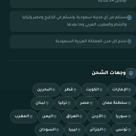
أونلاين 24 ساعة
نستلم من أي مدينة سعودية، ونسلّم في الخليج ومصر وتركيا
والشام والمغرب العربي وما بعدها
نخدم كل مدن المملكة العربية السعودية
وجهات الشحن
الإمارات
الكويت
قطر
البحرين
سلطنة عمان
مصر
تركيا
لبنان
سوريا
الأردن
العراق
اليمن
المغرب
تونس
الجزائر
ليبيا
السودان