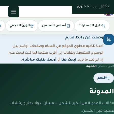
0543085035
تخطي إلى المحتوى
دليل المسارات
أساس التسعير
الوزن الحجمي
وصلت من رابط قديم
أعدنا تنظيم محتوى الموقع في أقسام وصفحات أوضح بدل
الوسوم المتفرقة، ونقلناك إلى أقرب صفحة لما كنت تبحث عنه.
إن لم تجد ما تريد،
ابحث هنا
أو
أرسل طلبك مباشرة
.
الخير للشحن
/
المدونة
قسم
المدونة
مقالات المدونة من الخير للشحن — مسارات وأسعار وإرشادات
عملية قبل الشحن.