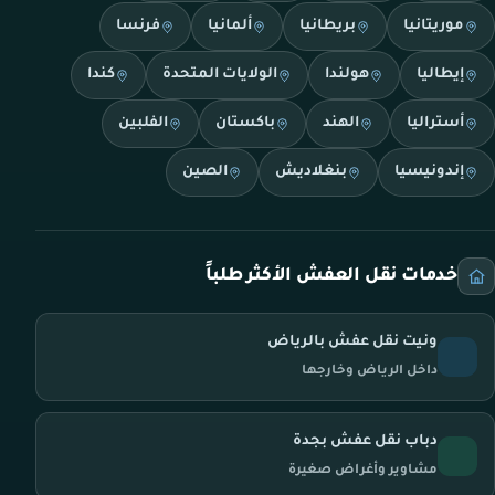
موريتانيا
بريطانيا
ألمانيا
فرنسا
إيطاليا
هولندا
الولايات المتحدة
كندا
أستراليا
الهند
باكستان
الفلبين
إندونيسيا
بنغلاديش
الصين
خدمات نقل العفش الأكثر طلباً
ونيت نقل عفش بالرياض
داخل الرياض وخارجها
دباب نقل عفش بجدة
مشاوير وأغراض صغيرة