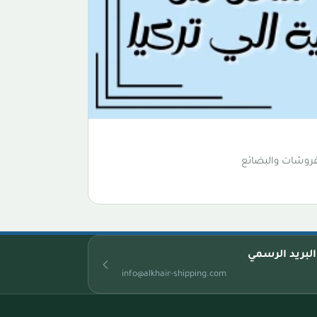
فروشات والبضائع
البريد الرسمي
info@alkhair-shipping.com