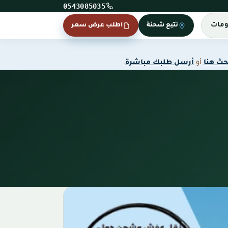
0543085035
ومات
تتبع شحنة
اطلب عرض سعر
حث هنا
أو
أرسل طلبك مباشرة
.