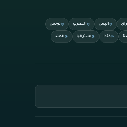
راق
اليمن
المغرب
تونس
دة
كندا
أستراليا
الهند