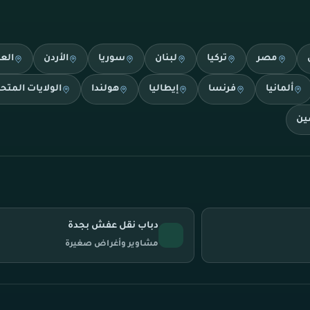
مصر
تركيا
لبنان
سوريا
الأردن
الع
ألمانيا
فرنسا
إيطاليا
هولندا
الولايات المتح
ين
دباب نقل عفش بجدة
مشاوير وأغراض صغيرة