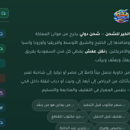
الخير للشحن
—
شحن دولي
يخرج من موانئ المملكة
ومنافذها إلى الخليج والشرق الأوسط وأفريقيا وأوروبا وآسيا
والأمريكتين، و
نقل عفش
يغطي كل مدن السعودية بفريق
يفكّ ويغلّف ويركّب.
من حاوية تحمل بيتاً كاملاً إلى مصر أو تركيا، إلى شاحنة تعبر
بأثاثك من الرياض إلى أبها، إلى ونيت أو دباب لنقلة داخل الحي
— بنفس المعيار في التغليف والمتابعة والتسليم.
سعر مكتوب قبل التنفيذ
من يعاين هو من ينفّذ
تغليف قبل الحمل
جرد مكتوب للقطع
تخليص وإفراج
تخزين عند الحاجة