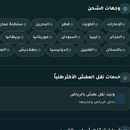
وجهات الشحن
الإمارات
الكويت
قطر
البحرين
سلطنة عمان
الجزائر
ليبيا
السودان
موريتانيا
بريطانيا
باكستان
الفلبين
إندونيسيا
بنغلاديش
الص
خدمات نقل العفش الأكثر طلباً
ونيت نقل عفش بالرياض
داخل الرياض وخارجها