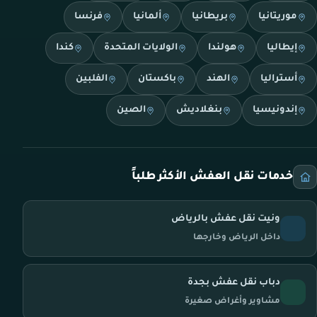
موريتانيا
بريطانيا
ألمانيا
فرنسا
إيطاليا
هولندا
الولايات المتحدة
كندا
أستراليا
الهند
باكستان
الفلبين
إندونيسيا
بنغلاديش
الصين
خدمات نقل العفش الأكثر طلباً
ونيت نقل عفش بالرياض
داخل الرياض وخارجها
دباب نقل عفش بجدة
مشاوير وأغراض صغيرة