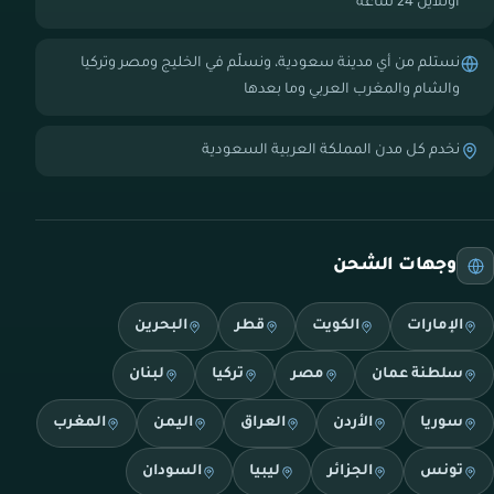
أونلاين 24 ساعة
نستلم من أي مدينة سعودية، ونسلّم في الخليج ومصر وتركيا
والشام والمغرب العربي وما بعدها
نخدم كل مدن المملكة العربية السعودية
وجهات الشحن
الإمارات
الكويت
قطر
البحرين
سلطنة عمان
مصر
تركيا
لبنان
سوريا
الأردن
العراق
اليمن
المغرب
تونس
الجزائر
ليبيا
السودان