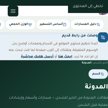
0543085035
تخطي إلى المحتوى
دليل المسارات
أساس التسعير
الوزن الحجمي
وصلت من رابط قديم
أعدنا تنظيم محتوى الموقع في أقسام وصفحات أوضح بدل
الوسوم المتفرقة، ونقلناك إلى أقرب صفحة لما كنت تبحث عنه.
إن لم تجد ما تريد،
ابحث هنا
أو
أرسل طلبك مباشرة
.
الخير للشحن
/
المدونة
قسم
المدونة
مقالات المدونة من الخير للشحن — مسارات وأسعار وإرشادات
عملية قبل الشحن.