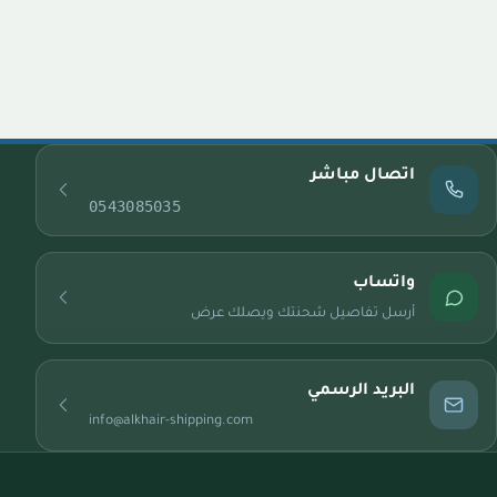
اتصال مباشر
0543085035
واتساب
أرسل تفاصيل شحنتك ويصلك عرض
البريد الرسمي
info@alkhair-shipping.com