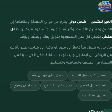
الخير للشحن
—
شحن دولي
يخرج من موانئ المملكة ومنافذها إلى
الخليج والشرق الأوسط وأفريقيا وأوروبا وآسيا والأمريكتين، و
نقل
عفش
يغطي كل مدن السعودية بفريق يفكّ ويغلّف ويركّب.
من حاوية تحمل بيتاً كاملاً إلى مصر أو تركيا، إلى شاحنة تعبر بأثاثك
من الرياض إلى أبها، إلى ونيت أو دباب لنقلة داخل الحي — بنفس
المعيار في التغليف والمتابعة والتسليم.
سعر مكتوب قبل التنفيذ
من يعاين هو من ينفّذ
تغليف قبل الحمل
جرد مكتوب للقطع
تخليص وإفراج
تخزين عند الحاجة