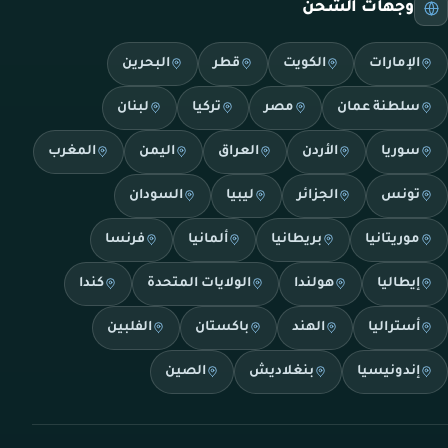
وجهات الشحن
الإمارات
الكويت
قطر
البحرين
سلطنة عمان
مصر
تركيا
لبنان
سوريا
الأردن
العراق
اليمن
المغرب
تونس
الجزائر
ليبيا
السودان
موريتانيا
بريطانيا
ألمانيا
فرنسا
إيطاليا
هولندا
الولايات المتحدة
كندا
أستراليا
الهند
باكستان
الفلبين
إندونيسيا
بنغلاديش
الصين