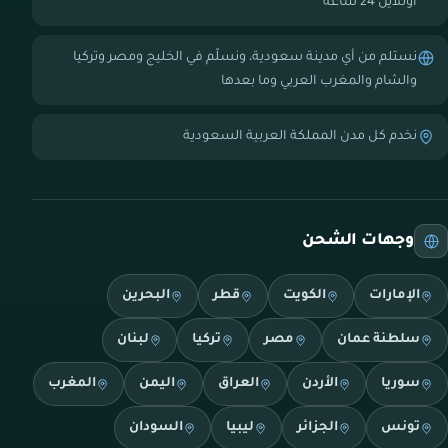
أونلاين 24 ساعة
نستلم من أي مدينة سعودية، ونسلّم في الخليج ومصر وتركيا
والشام والمغرب العربي وما بعدها
نخدم كل مدن المملكة العربية السعودية
وجهات الشحن
الإمارات
الكويت
قطر
البحرين
سلطنة عمان
مصر
تركيا
لبنان
سوريا
الأردن
العراق
اليمن
المغرب
تونس
الجزائر
ليبيا
السودان