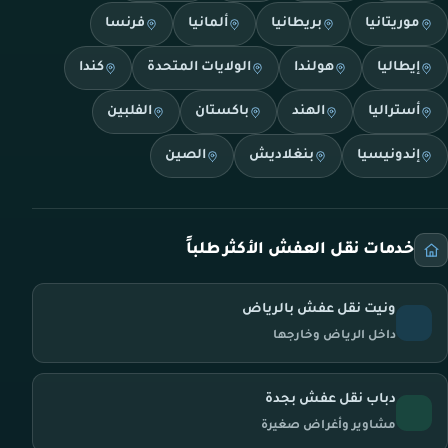
موريتانيا
بريطانيا
ألمانيا
فرنسا
إيطاليا
هولندا
الولايات المتحدة
كندا
أستراليا
الهند
باكستان
الفلبين
إندونيسيا
بنغلاديش
الصين
خدمات نقل العفش الأكثر طلباً
ونيت نقل عفش بالرياض
داخل الرياض وخارجها
دباب نقل عفش بجدة
مشاوير وأغراض صغيرة