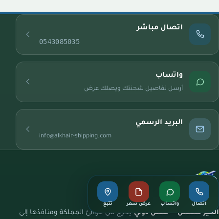
اتصال مباشر
0543085035
واتساب
أرسل تفاصيل شحنتك ويصلك عرض
البريد الرسمي
info@alkhair-shipping.com
اتصال
واتساب
عرض سعر
تتبع
الخير للشحن
—
شحن دولي
يخرج من موانئ المملكة ومنافذها إلى