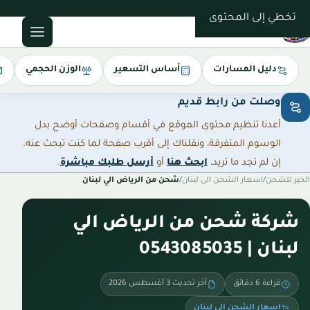
0543085035
تخطي إلى المحتوى
دليل المسارات
أساس التسعير
الوزن الحجمي
وصلت من رابط قديم
أعدنا تنظيم محتوى الموقع في أقسام وصفحات أوضح بدل
الوسوم المتفرقة، ونقلناك إلى أقرب صفحة لما كنت تبحث عنه.
إن لم تجد ما تريد،
ابحث هنا
أو
أرسل طلبك مباشرة
.
الخير للشحن
/
اسعار الشحن الى لبنان
/
شحن من الرياض الي لبنان
شركة شحن من الرياض الي
لبنان | 0543085035
قراءة 6 دقائق
آخر تحديث 3 أغسطس 2026
اسعار الشحن الى لبنان