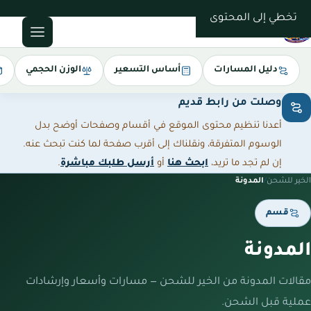
0543085035
تخطي إلى المحتوى
دليل المسارات
أساس التسعير
الوزن الحجمي
وصلت من رابط قديم
أعدنا تنظيم محتوى الموقع في أقسام وصفحات أوضح بدل
الوسوم المتفرقة، ونقلناك إلى أقرب صفحة لما كنت تبحث عنه.
إن لم تجد ما تريد،
ابحث هنا
أو
أرسل طلبك مباشرة
.
الخير للشحن
/
المدونة
قسم
المدونة
مقالات المدونة من الخير للشحن — مسارات وأسعار وإرشادات
عملية قبل الشحن.