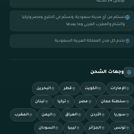
أونلاين 24 ساعة
نستلم من أي مدينة سعودية، ونسلّم في الخليج ومصر وتركيا
والشام والمغرب العربي وما بعدها
نخدم كل مدن المملكة العربية السعودية
وجهات الشحن
الإمارات
الكويت
قطر
البحرين
سلطنة عمان
مصر
تركيا
لبنان
سوريا
الأردن
العراق
اليمن
المغرب
تونس
الجزائر
ليبيا
السودان