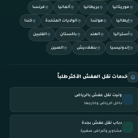
موريتانيا
بريطانيا
ألمانيا
فرنسا
إيطاليا
هولندا
الولايات المتحدة
كندا
أستراليا
الهند
باكستان
الفلبين
إندونيسيا
بنغلاديش
الصين
خدمات نقل العفش الأكثر طلباً
ونيت نقل عفش بالرياض
داخل الرياض وخارجها
دباب نقل عفش بجدة
مشاوير وأغراض صغيرة