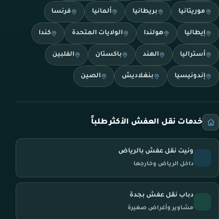
موريتانيا
بريطانيا
ألمانيا
فرنسا
إيطاليا
هولندا
الولايات المتحدة
كندا
أستراليا
الهند
باكستان
الفلبين
إندونيسيا
بنغلاديش
الصين
خدمات نقل العفش الأكثر طلباً
ونيت نقل عفش بالرياض
داخل الرياض وخارجها
دباب نقل عفش بجدة
مشاوير وأغراض صغيرة