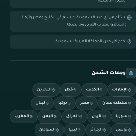
أونلاين 24 ساعة
نستلم من أي مدينة سعودية، ونسلّم في الخليج ومصر وتركيا
والشام والمغرب العربي وما بعدها
نخدم كل مدن المملكة العربية السعودية
وجهات الشحن
الإمارات
الكويت
قطر
البحرين
سلطنة عمان
مصر
تركيا
لبنان
سوريا
الأردن
العراق
اليمن
المغرب
تونس
الجزائر
ليبيا
السودان