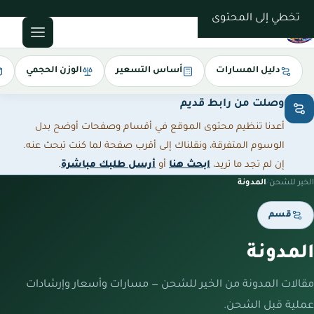
0543085035
تخطي إلى المحتوى
دليل المسارات
أساس التسعير
الوزن الحجمي
وصلت من رابط قديم
أعدنا تنظيم محتوى الموقع في أقسام وصفحات أوضح بدل
الوسوم المتفرقة، ونقلناك إلى أقرب صفحة لما كنت تبحث عنه.
إن لم تجد ما تريد،
ابحث هنا
أو
أرسل طلبك مباشرة
.
الخير للشحن
/
المدونة
قسم
المدونة
مقالات المدونة من الخير للشحن — مسارات وأسعار وإرشادات
عملية قبل الشحن.