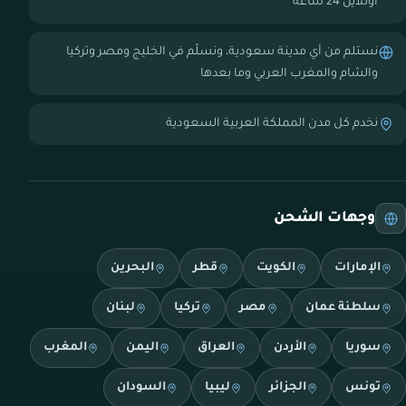
أونلاين 24 ساعة
نستلم من أي مدينة سعودية، ونسلّم في الخليج ومصر وتركيا
والشام والمغرب العربي وما بعدها
نخدم كل مدن المملكة العربية السعودية
وجهات الشحن
الإمارات
الكويت
قطر
البحرين
سلطنة عمان
مصر
تركيا
لبنان
سوريا
الأردن
العراق
اليمن
المغرب
تونس
الجزائر
ليبيا
السودان