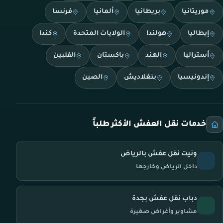
موريتانيا
بريطانيا
ألمانيا
فرنسا
إيطاليا
هولندا
الولايات المتحدة
كندا
أستراليا
الهند
باكستان
الفلبين
إندونيسيا
بنغلاديش
الصين
خدمات نقل العفش الأكثر طلباً
ونيت نقل عفش بالرياض
داخل الرياض وخارجها
دباب نقل عفش بجدة
مشاوير وأغراض صغيرة