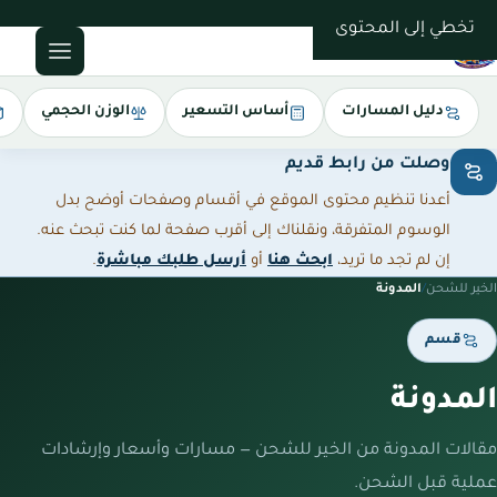
0543085035
تخطي إلى المحتوى
دليل المسارات
أساس التسعير
الوزن الحجمي
وصلت من رابط قديم
أعدنا تنظيم محتوى الموقع في أقسام وصفحات أوضح بدل
الوسوم المتفرقة، ونقلناك إلى أقرب صفحة لما كنت تبحث عنه.
إن لم تجد ما تريد،
ابحث هنا
أو
أرسل طلبك مباشرة
.
الخير للشحن
/
المدونة
قسم
المدونة
مقالات المدونة من الخير للشحن — مسارات وأسعار وإرشادات
عملية قبل الشحن.