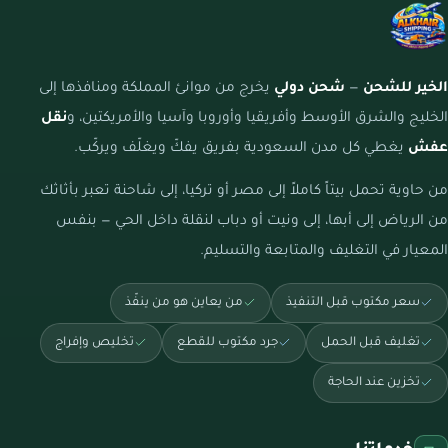
الخير للشحن
—
شحن دولي
يخرج من موانئ المملكة ومنافذها إلى
الخليج والشرق الأوسط وأفريقيا وأوروبا وآسيا والأمريكتين، و
نقل
عفش
يغطي كل مدن السعودية بفريق يفكّ ويغلّف ويركّب.
من حاوية تحمل بيتاً كاملاً إلى مصر أو تركيا، إلى شاحنة تعبر بأثاثك
من الرياض إلى أبها، إلى ونيت أو دباب لنقلة داخل الحي — بنفس
المعيار في التغليف والمتابعة والتسليم.
سعر مكتوب قبل التنفيذ
من يعاين هو من ينفّذ
تغليف قبل الحمل
جرد مكتوب للقطع
تخليص وإفراج
تخزين عند الحاجة