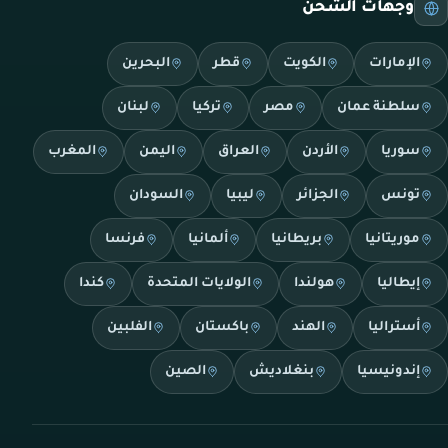
وجهات الشحن
الإمارات
الكويت
قطر
البحرين
سلطنة عمان
مصر
تركيا
لبنان
سوريا
الأردن
العراق
اليمن
المغرب
تونس
الجزائر
ليبيا
السودان
موريتانيا
بريطانيا
ألمانيا
فرنسا
إيطاليا
هولندا
الولايات المتحدة
كندا
أستراليا
الهند
باكستان
الفلبين
إندونيسيا
بنغلاديش
الصين