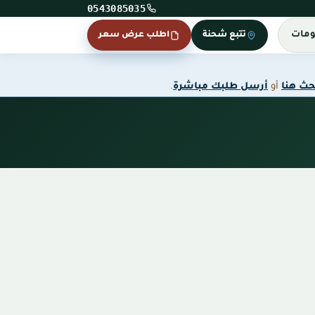
0543085035
ومات
تتبع شحنة
اطلب عرض سعر
حث هنا
أو
أرسل طلبك مباشرة
.