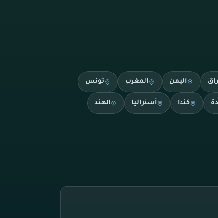
راق
اليمن
المغرب
تونس
دة
كندا
أستراليا
الهند