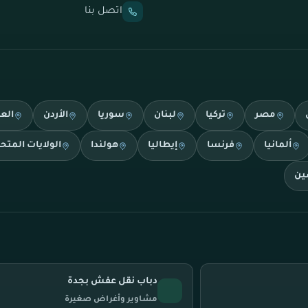
اتصل بنا
مصر
تركيا
لبنان
سوريا
الأردن
الع
ألمانيا
فرنسا
إيطاليا
هولندا
الولايات المتح
ين
دباب نقل عفش بجدة
مشاوير وأغراض صغيرة