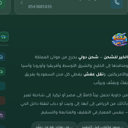
0543085035
الخير للشحن
—
شحن دولي
يخرج من موانئ المملكة
ومنافذها إلى الخليج والشرق الأوسط وأفريقيا وأوروبا وآسيا
والأمريكتين، و
نقل عفش
يغطي كل مدن السعودية بفريق
يفكّ ويغلّف ويركّب.
من حاوية تحمل بيتاً كاملاً إلى مصر أو تركيا، إلى شاحنة تعبر
بأثاثك من الرياض إلى أبها، إلى ونيت أو دباب لنقلة داخل الحي
— بنفس المعيار في التغليف والمتابعة والتسليم.
سعر مكتوب قبل التنفيذ
من يعاين هو من ينفّذ