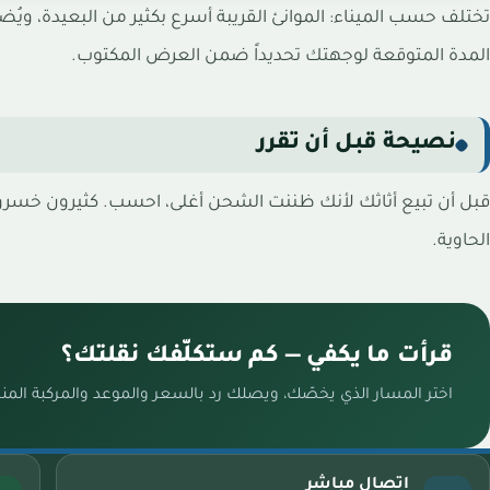
تختلف حسب الميناء: الموانئ القريبة أسرع بكثير من البعيدة، ويُ
المدة المتوقعة لوجهتك تحديداً ضمن العرض المكتوب.
نصيحة قبل أن تقرر
قبل أن تبيع أثاثك لأنك ظننت الشحن أغلى، احسب. كثيرون خسروا
الحاوية.
قرأت ما يكفي — كم ستكلّفك نقلتك؟
اختر المسار الذي يخصّك، ويصلك رد بالسعر والموعد والمركبة الم
اتصال مباشر