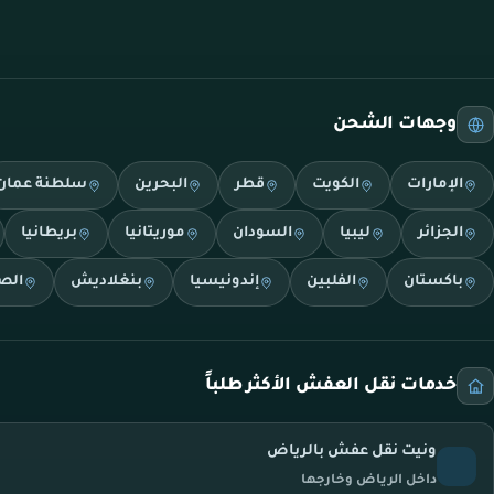
وجهات الشحن
الإمارات
الكويت
قطر
البحرين
سلطنة عمان
الجزائر
ليبيا
السودان
موريتانيا
بريطانيا
باكستان
الفلبين
إندونيسيا
بنغلاديش
الص
خدمات نقل العفش الأكثر طلباً
ونيت نقل عفش بالرياض
داخل الرياض وخارجها