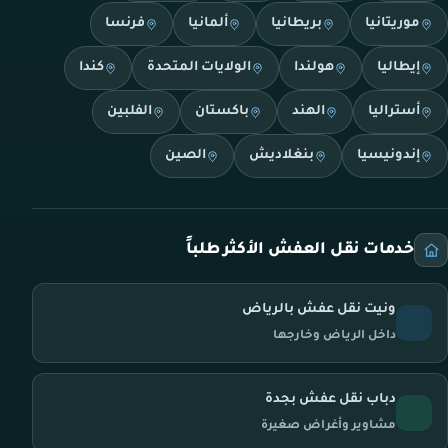
موريتانيا
بريطانيا
ألمانيا
فرنسا
إيطاليا
هولندا
الولايات المتحدة
كندا
أستراليا
الهند
باكستان
الفلبين
إندونيسيا
بنغلاديش
الصين
خدمات نقل العفش الأكثر طلباً
ونيت نقل عفش بالرياض
داخل الرياض وخارجها
دباب نقل عفش بجدة
مشاوير وأغراض صغيرة