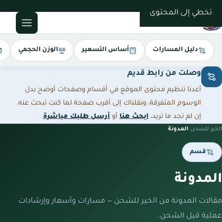
0543085035
تخطي إلى المحتوى
دليل المسارات
أساس التسعير
الوزن الحجمي
وصلت من رابط قديم
أعدنا تنظيم محتوى الموقع في أقسام وصفحات أوضح بدل
الوسوم المتفرقة، ونقلناك إلى أقرب صفحة لما كنت تبحث عنه.
إن لم تجد ما تريد،
ابحث هنا
أو
أرسل طلبك مباشرة
.
الخير للشحن
/
المدونة
قسم
المدونة
مقالات المدونة من الخير للشحن — مسارات وأسعار وإرشادات
عملية قبل الشحن.