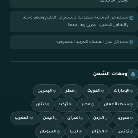
أونلاين 24 ساعة
نستلم من أي مدينة سعودية، ونسلّم في الخليج ومصر وتركيا
والشام والمغرب العربي وما بعدها
نخدم كل مدن المملكة العربية السعودية
وجهات الشحن
الإمارات
الكويت
قطر
البحرين
سلطنة عمان
مصر
تركيا
لبنان
سوريا
الأردن
العراق
اليمن
المغرب
تونس
الجزائر
ليبيا
السودان