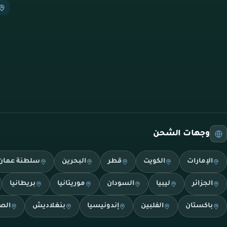
وجهات الشحن
الإمارات
الكويت
قطر
البحرين
سلطنة عمان
الجزائر
ليبيا
السودان
موريتانيا
بريطانيا
باكستان
الفلبين
إندونيسيا
بنغلاديش
الص