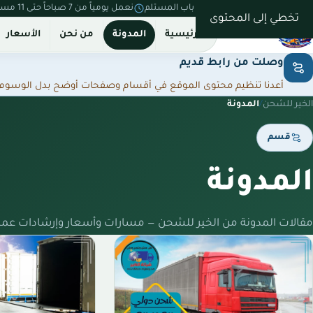
نستلم من بيتك ونسلّم على باب المستلم
نعمل يومياً من 7 صباحاً حتى 11 مساءً
تخطي إلى المحتوى
الرئيسية
المدونة
من نحن
الأسعار
وصلت من رابط قديم
أعدنا تنظيم محتوى الموقع في أقسام وصفحات أوضح بدل الوسوم المت
الخير للشحن
/
المدونة
قسم
المدونة
مقالات المدونة من الخير للشحن — مسارات وأسعار وإرشادات عمل