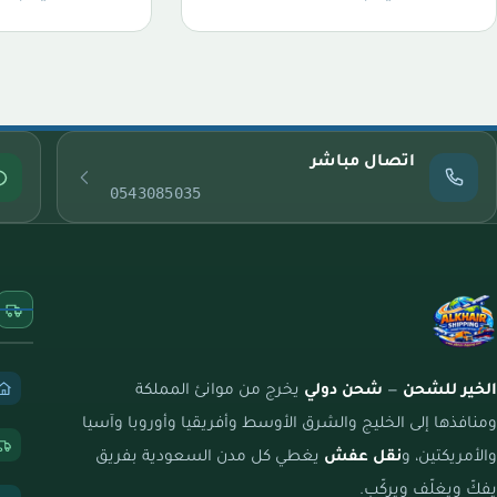
اتصال مباشر
0543085035
الخير للشحن
—
شحن دولي
يخرج من موانئ المملكة
ومنافذها إلى الخليج والشرق الأوسط وأفريقيا وأوروبا وآسيا
والأمريكتين، و
نقل عفش
يغطي كل مدن السعودية بفريق
يفكّ ويغلّف ويركّب.