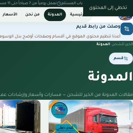
نستلم من بيتك ونسلّم على باب المستلم
نعمل يومياً من 7 صباحاً حتى 11 مساءً
تخطي إلى المحتوى
الرئيسية
المدونة
من نحن
الأسعار
وصلت من رابط قديم
أعدنا تنظيم محتوى الموقع في أقسام وصفحات أوضح بدل الوسوم المت
الخير للشحن
/
المدونة
قسم
المدونة
مقالات المدونة من الخير للشحن — مسارات وأسعار وإرشادات عمل