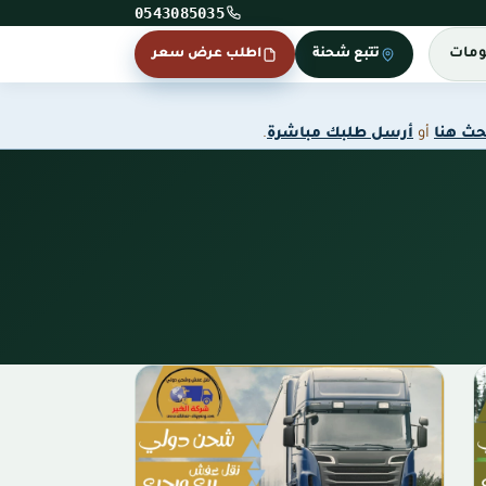
0543085035
ومات
تتبع شحنة
اطلب عرض سعر
حث هنا
أو
أرسل طلبك مباشرة
.