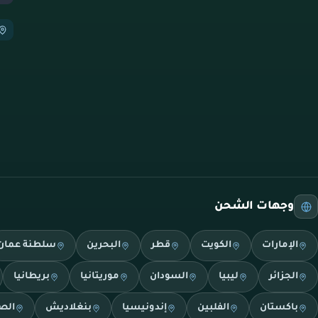
وجهات الشحن
الإمارات
الكويت
قطر
البحرين
سلطنة عمان
الجزائر
ليبيا
السودان
موريتانيا
بريطانيا
باكستان
الفلبين
إندونيسيا
بنغلاديش
الص