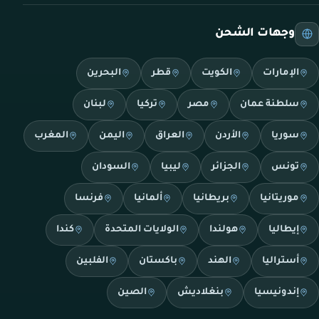
وجهات الشحن
الإمارات
الكويت
قطر
البحرين
سلطنة عمان
مصر
تركيا
لبنان
سوريا
الأردن
العراق
اليمن
المغرب
تونس
الجزائر
ليبيا
السودان
موريتانيا
بريطانيا
ألمانيا
فرنسا
إيطاليا
هولندا
الولايات المتحدة
كندا
أستراليا
الهند
باكستان
الفلبين
إندونيسيا
بنغلاديش
الصين