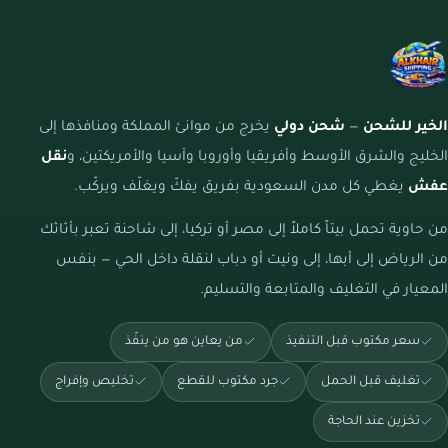
الخير للشحن
—
شحن دولي
يخرج من موانئ المملكة ومنافذها إلى
الخليج والشرق الأوسط وأفريقيا وأوروبا وآسيا والأمريكتين، و
نقل
عفش
يغطي كل مدن السعودية بفريق يفكّ ويغلّف ويركّب.
من حاوية تحمل بيتاً كاملاً إلى مصر أو تركيا، إلى شاحنة تعبر بأثاثك
من الرياض إلى أبها، إلى ونيت أو دباب لنقلة داخل الحي — بنفس
المعيار في التغليف والمتابعة والتسليم.
سعر مكتوب قبل التنفيذ
من يعاين هو من ينفّذ
تغليف قبل الحمل
جرد مكتوب للقطع
تخليص وإفراج
تخزين عند الحاجة