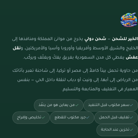
الخير للشحن
—
شحن دولي
يخرج من موانئ المملكة ومنافذها إلى
الخليج والشرق الأوسط وأفريقيا وأوروبا وآسيا والأمريكتين، و
نقل
عفش
يغطي كل مدن السعودية بفريق يفكّ ويغلّف ويركّب.
من حاوية تحمل بيتاً كاملاً إلى مصر أو تركيا، إلى شاحنة تعبر بأثاثك
من الرياض إلى أبها، إلى ونيت أو دباب لنقلة داخل الحي — بنفس
المعيار في التغليف والمتابعة والتسليم.
سعر مكتوب قبل التنفيذ
من يعاين هو من ينفّذ
تغليف قبل الحمل
جرد مكتوب للقطع
تخليص وإفراج
تخزين عند الحاجة