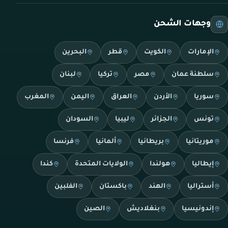
وجهات الشحن
الإمارات
الكويت
قطر
البحرين
سلطنة عمان
مصر
تركيا
لبنان
سوريا
الأردن
العراق
اليمن
المغرب
تونس
الجزائر
ليبيا
السودان
موريتانيا
بريطانيا
ألمانيا
فرنسا
إيطاليا
هولندا
الولايات المتحدة
كندا
أستراليا
الهند
باكستان
الفلبين
إندونيسيا
بنغلاديش
الصين