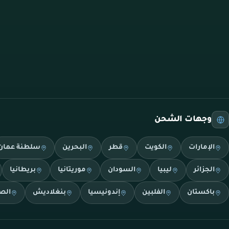
وجهات الشحن
الإمارات
الكويت
قطر
البحرين
سلطنة عمان
الجزائر
ليبيا
السودان
موريتانيا
بريطانيا
باكستان
الفلبين
إندونيسيا
بنغلاديش
الص