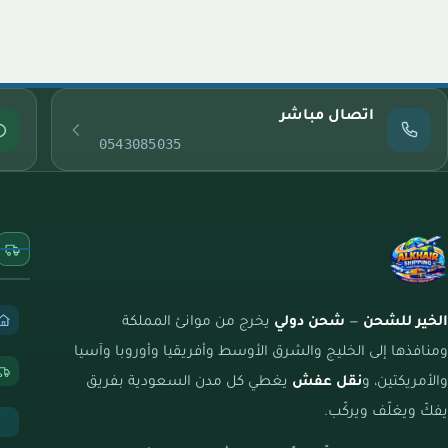
اتصال مباشر
0543085035
الخير للشحن
—
شحن دولي
يخرج من موانئ المملكة
ومنافذها إلى الخليج والشرق الأوسط وأفريقيا وأوروبا وآسيا
والأمريكتين، و
نقل عفش
يغطي كل مدن السعودية بفريق
يفكّ ويغلّف ويركّب.