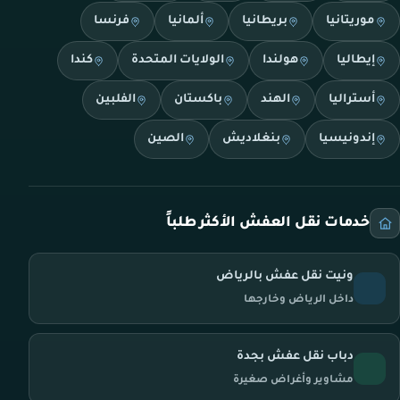
موريتانيا
بريطانيا
ألمانيا
فرنسا
إيطاليا
هولندا
الولايات المتحدة
كندا
أستراليا
الهند
باكستان
الفلبين
إندونيسيا
بنغلاديش
الصين
خدمات نقل العفش الأكثر طلباً
ونيت نقل عفش بالرياض
داخل الرياض وخارجها
دباب نقل عفش بجدة
مشاوير وأغراض صغيرة