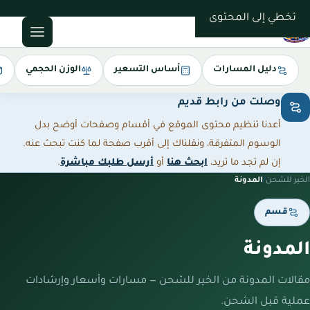
0543085035
تخطي إلى المحتوى
دليل المسارات
أساس التسعير
الوزن الحجمي
وصلت من رابط قديم
أعدنا تنظيم محتوى الموقع في أقسام وصفحات أوضح بدل
الوسوم المتفرقة، ونقلناك إلى أقرب صفحة لما كنت تبحث عنه.
إن لم تجد ما تريد،
ابحث هنا
أو
أرسل طلبك مباشرة
.
الخير للشحن
/
المدونة
قسم
المدونة
مقالات المدونة من الخير للشحن — مسارات وأسعار وإرشادات
عملية قبل الشحن.