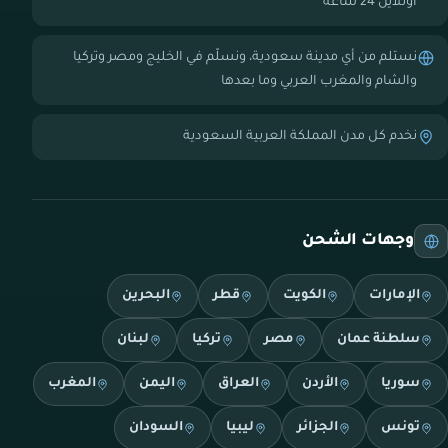
أونلاين 24 ساعة
نستلم من أي مدينة سعودية، ونسلّم في الخليج ومصر وتركيا
والشام والمغرب العربي وما بعدها
نخدم كل مدن المملكة العربية السعودية
وجهات الشحن
الإمارات
الكويت
قطر
البحرين
سلطنة عمان
مصر
تركيا
لبنان
سوريا
الأردن
العراق
اليمن
المغرب
تونس
الجزائر
ليبيا
السودان