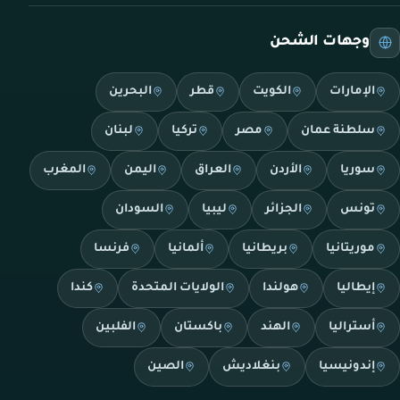
وجهات الشحن
الإمارات
الكويت
قطر
البحرين
سلطنة عمان
مصر
تركيا
لبنان
سوريا
الأردن
العراق
اليمن
المغرب
تونس
الجزائر
ليبيا
السودان
موريتانيا
بريطانيا
ألمانيا
فرنسا
إيطاليا
هولندا
الولايات المتحدة
كندا
أستراليا
الهند
باكستان
الفلبين
إندونيسيا
بنغلاديش
الصين