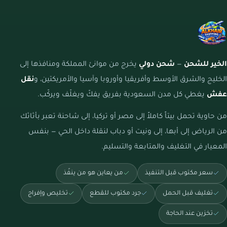
الخير للشحن
—
شحن دولي
يخرج من موانئ المملكة ومنافذها إلى
الخليج والشرق الأوسط وأفريقيا وأوروبا وآسيا والأمريكتين، و
نقل
عفش
يغطي كل مدن السعودية بفريق يفكّ ويغلّف ويركّب.
من حاوية تحمل بيتاً كاملاً إلى مصر أو تركيا، إلى شاحنة تعبر بأثاثك
من الرياض إلى أبها، إلى ونيت أو دباب لنقلة داخل الحي — بنفس
المعيار في التغليف والمتابعة والتسليم.
سعر مكتوب قبل التنفيذ
من يعاين هو من ينفّذ
تغليف قبل الحمل
جرد مكتوب للقطع
تخليص وإفراج
تخزين عند الحاجة