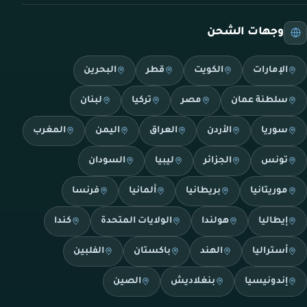
وجهات الشحن
الإمارات
الكويت
قطر
البحرين
سلطنة عمان
مصر
تركيا
لبنان
سوريا
الأردن
العراق
اليمن
المغرب
تونس
الجزائر
ليبيا
السودان
موريتانيا
بريطانيا
ألمانيا
فرنسا
إيطاليا
هولندا
الولايات المتحدة
كندا
أستراليا
الهند
باكستان
الفلبين
إندونيسيا
بنغلاديش
الصين