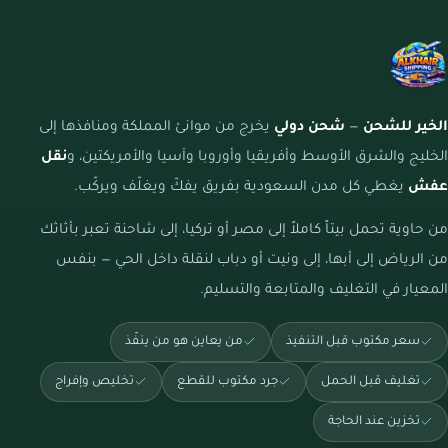
الخير للشحن
—
شحن دولي
يخرج من موانئ المملكة ومنافذها إلى
الخليج والشرق الأوسط وأفريقيا وأوروبا وآسيا والأمريكتين، و
نقل
عفش
يغطي كل مدن السعودية بفريق يفكّ ويغلّف ويركّب.
من حاوية تحمل بيتاً كاملاً إلى مصر أو تركيا، إلى شاحنة تعبر بأثاثك
من الرياض إلى أبها، إلى ونيت أو دباب لنقلة داخل الحي — بنفس
المعيار في التغليف والمتابعة والتسليم.
سعر مكتوب قبل التنفيذ
من يعاين هو من ينفّذ
تغليف قبل الحمل
جرد مكتوب للقطع
تخليص وإفراج
تخزين عند الحاجة