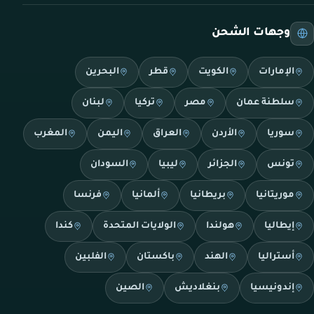
وجهات الشحن
الإمارات
الكويت
قطر
البحرين
سلطنة عمان
مصر
تركيا
لبنان
سوريا
الأردن
العراق
اليمن
المغرب
تونس
الجزائر
ليبيا
السودان
موريتانيا
بريطانيا
ألمانيا
فرنسا
إيطاليا
هولندا
الولايات المتحدة
كندا
أستراليا
الهند
باكستان
الفلبين
إندونيسيا
بنغلاديش
الصين