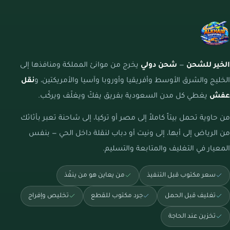
الخير للشحن
—
شحن دولي
يخرج من موانئ المملكة ومنافذها إلى
الخليج والشرق الأوسط وأفريقيا وأوروبا وآسيا والأمريكتين، و
نقل
عفش
يغطي كل مدن السعودية بفريق يفكّ ويغلّف ويركّب.
من حاوية تحمل بيتاً كاملاً إلى مصر أو تركيا، إلى شاحنة تعبر بأثاثك
من الرياض إلى أبها، إلى ونيت أو دباب لنقلة داخل الحي — بنفس
المعيار في التغليف والمتابعة والتسليم.
سعر مكتوب قبل التنفيذ
من يعاين هو من ينفّذ
تغليف قبل الحمل
جرد مكتوب للقطع
تخليص وإفراج
تخزين عند الحاجة