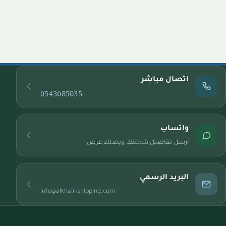
اتصال مباشر
0543085035
واتساب
أرسل تفاصيل شحنتك ويصلك عرض
البريد الرسمي
info@alkhair-shipping.com