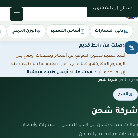
0543085035
تخطي إلى المحتوى
دليل المسارات
أساس التسعير
الوزن الحجمي
وصلت من رابط قديم
أعدنا تنظيم محتوى الموقع في أقسام وصفحات أوضح بدل
الوسوم المتفرقة، ونقلناك إلى أقرب صفحة لما كنت تبحث عنه.
إن لم تجد ما تريد،
ابحث هنا
أو
أرسل طلبك مباشرة
.
الخير للشحن
/
شركة شحن
قسم
شركة شحن
مقالات شركة شحن من الخير للشحن — مسارات وأسعار
وإرشادات عملية قبل الشحن.