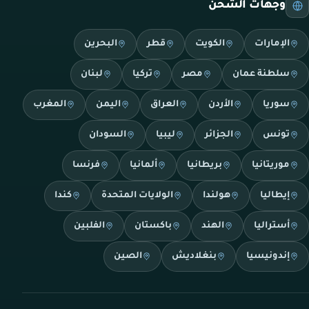
وجهات الشحن
الإمارات
الكويت
قطر
البحرين
سلطنة عمان
مصر
تركيا
لبنان
سوريا
الأردن
العراق
اليمن
المغرب
تونس
الجزائر
ليبيا
السودان
موريتانيا
بريطانيا
ألمانيا
فرنسا
إيطاليا
هولندا
الولايات المتحدة
كندا
أستراليا
الهند
باكستان
الفلبين
إندونيسيا
بنغلاديش
الصين