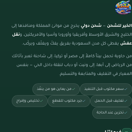
الخير للشحن
—
شحن دولي
يخرج من موانئ المملكة ومنافذها إلى
الخليج والشرق الأوسط وأفريقيا وأوروبا وآسيا والأمريكتين، و
نقل
عفش
يغطي كل مدن السعودية بفريق يفكّ ويغلّف ويركّب.
من حاوية تحمل بيتاً كاملاً إلى مصر أو تركيا، إلى شاحنة تعبر بأثاثك
من الرياض إلى أبها، إلى ونيت أو دباب لنقلة داخل الحي — بنفس
المعيار في التغليف والمتابعة والتسليم.
سعر مكتوب قبل التنفيذ
من يعاين هو من ينفّذ
تغليف قبل الحمل
جرد مكتوب للقطع
تخليص وإفراج
تخزين عند الحاجة