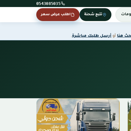
0543085035
ومات
تتبع شحنة
اطلب عرض سعر
حث هنا
أو
أرسل طلبك مباشرة
.