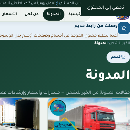
نستلم من بيتك ونسلّم على باب المستلم
نعمل يومياً من 7 صباحاً حتى 11 مساءً
تخطي إلى المحتوى
الرئيسية
المدونة
من نحن
الأسعار
وصلت من رابط قديم
أعدنا تنظيم محتوى الموقع في أقسام وصفحات أوضح بدل الوسوم المت
الخير للشحن
/
المدونة
قسم
المدونة
مقالات المدونة من الخير للشحن — مسارات وأسعار وإرشادات عمل