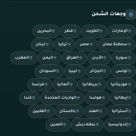
وجهات الشحن
الإمارات
الكويت
قطر
البحرين
سلطنة عمان
مصر
تركيا
لبنان
سوريا
الأردن
العراق
اليمن
المغرب
تونس
الجزائر
ليبيا
السودان
موريتانيا
بريطانيا
ألمانيا
فرنسا
إيطاليا
هولندا
الولايات المتحدة
كندا
أستراليا
الهند
باكستان
الفلبين
إندونيسيا
بنغلاديش
الصين