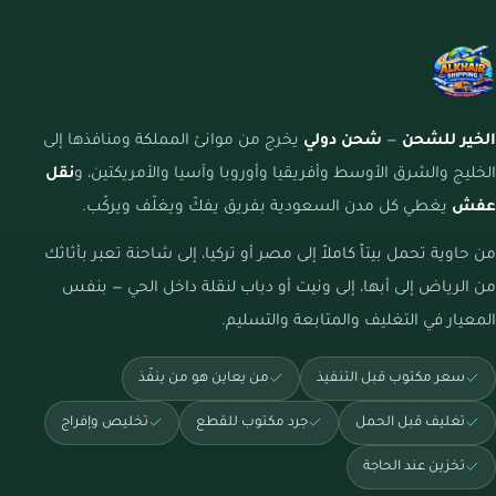
الخير للشحن
—
شحن دولي
يخرج من موانئ المملكة ومنافذها إلى
الخليج والشرق الأوسط وأفريقيا وأوروبا وآسيا والأمريكتين، و
نقل
عفش
يغطي كل مدن السعودية بفريق يفكّ ويغلّف ويركّب.
من حاوية تحمل بيتاً كاملاً إلى مصر أو تركيا، إلى شاحنة تعبر بأثاثك
من الرياض إلى أبها، إلى ونيت أو دباب لنقلة داخل الحي — بنفس
المعيار في التغليف والمتابعة والتسليم.
سعر مكتوب قبل التنفيذ
من يعاين هو من ينفّذ
تغليف قبل الحمل
جرد مكتوب للقطع
تخليص وإفراج
تخزين عند الحاجة