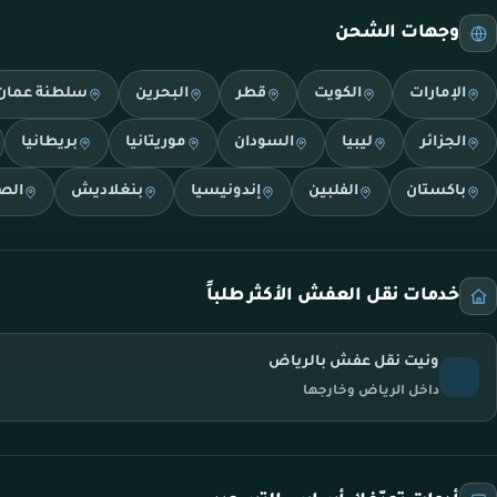
وجهات الشحن
الإمارات
الكويت
قطر
البحرين
سلطنة عمان
الجزائر
ليبيا
السودان
موريتانيا
بريطانيا
باكستان
الفلبين
إندونيسيا
بنغلاديش
الص
خدمات نقل العفش الأكثر طلباً
ونيت نقل عفش بالرياض
داخل الرياض وخارجها