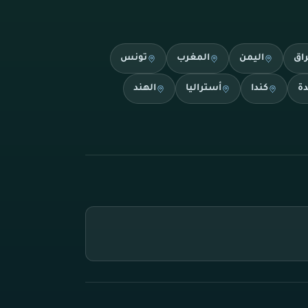
راق
اليمن
المغرب
تونس
دة
كندا
أستراليا
الهند