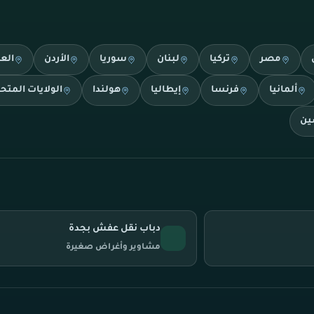
مصر
تركيا
لبنان
سوريا
الأردن
الع
ألمانيا
فرنسا
إيطاليا
هولندا
الولايات المتح
ين
دباب نقل عفش بجدة
مشاوير وأغراض صغيرة