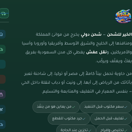
الخير للشحن
—
شحن دولي
يخرج من موانئ المملكة
ومنافذها إلى الخليج والشرق الأوسط وأفريقيا وأوروبا وآسيا
والأمريكتين، و
نقل عفش
يغطي كل مدن السعودية بفريق
يفكّ ويغلّف ويركّب.
من حاوية تحمل بيتاً كاملاً إلى مصر أو تركيا، إلى شاحنة تعبر
بأثاثك من الرياض إلى أبها، إلى ونيت أو دباب لنقلة داخل الحي
— بنفس المعيار في التغليف والمتابعة والتسليم.
سعر مكتوب قبل التنفيذ
من يعاين هو من ينفّذ
تغليف قبل الحمل
جرد مكتوب للقطع
تخليص وإفراج
تخزين عند الحاجة