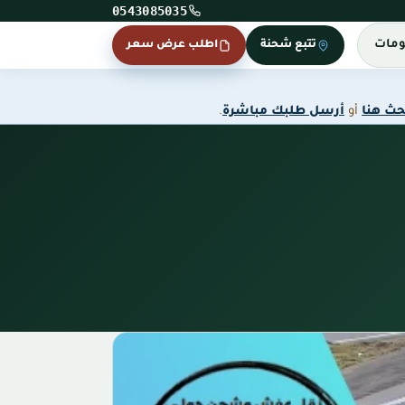
0543085035
ومات
تتبع شحنة
اطلب عرض سعر
حث هنا
أو
أرسل طلبك مباشرة
.