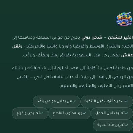
الخير للشحن
—
شحن دولي
يخرج من موانئ المملكة ومنافذها إلى
الخليج والشرق الأوسط وأفريقيا وأوروبا وآسيا والأمريكتين، و
نقل
عفش
يغطي كل مدن السعودية بفريق يفكّ ويغلّف ويركّب.
من حاوية تحمل بيتاً كاملاً إلى مصر أو تركيا، إلى شاحنة تعبر بأثاثك
من الرياض إلى أبها، إلى ونيت أو دباب لنقلة داخل الحي — بنفس
المعيار في التغليف والمتابعة والتسليم.
سعر مكتوب قبل التنفيذ
من يعاين هو من ينفّذ
تغليف قبل الحمل
جرد مكتوب للقطع
تخليص وإفراج
تخزين عند الحاجة