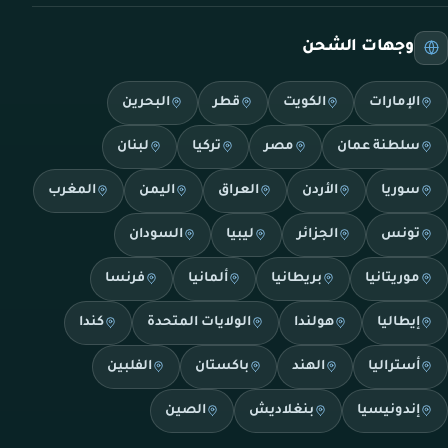
وجهات الشحن
الإمارات
الكويت
قطر
البحرين
سلطنة عمان
مصر
تركيا
لبنان
سوريا
الأردن
العراق
اليمن
المغرب
تونس
الجزائر
ليبيا
السودان
موريتانيا
بريطانيا
ألمانيا
فرنسا
إيطاليا
هولندا
الولايات المتحدة
كندا
أستراليا
الهند
باكستان
الفلبين
إندونيسيا
بنغلاديش
الصين